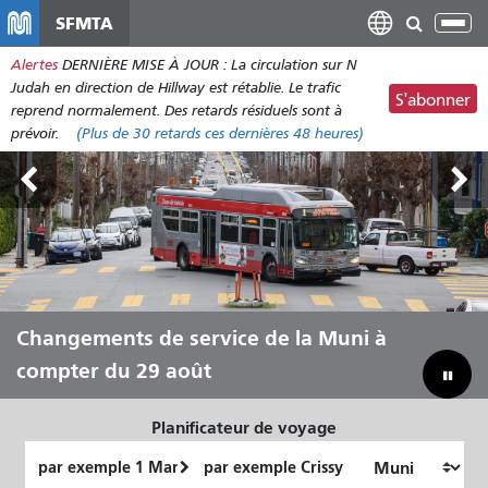
Aller
SFMTA
Bas
au
la
Alertes
DERNIÈRE MISE À JOUR : La circulation sur N
contenu
nav
Judah en direction de Hillway est rétablie. Le trafic
principal
S'abonner
reprend normalement. Des retards résiduels sont à
prévoir.
(Plus de
30 retards
ces dernières 48 heures)
Outside Lands, du 7 au 9 août
Changements de service de la Muni à
Laissez Muni vous transporter tout
Combler notre déficit budgétaire pour
compter du 29 août
au long de l'été
sauver la Muni
Planificateur de voyage
Lieu
Lieu
de
final