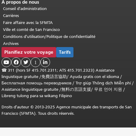
À propos de nous
Conseil d'administration
Carrières
Faire affaire avec la SFMTA
Ville et comté de San Francisco
Conditions d'utilisation/Politique de confidentialité
Archives
Planifiez votre voyage
Tarifs



1

☎
311 (hors SF 415.701.2311; ATS 415.701.2323) Assistance
linguistique gratuite /
免費語言協助
/
Ayuda gratis con el idioma
/
Бесплатная помощь переводчиков
/
Trợ giúp Thông dịch Miễn phí
/
Assistance linguistique gratuite
/
無料の言語支援
/
무료 언어 지원
/
Libreng tulong para sa wikang Filipino
Droits d'auteur © 2013-2025 Agence municipale des transports de San
Francisco (SFMTA). Tous droits réservés.