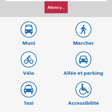
Comment
départ
Allons-y...
je
veux
voyager
Muni
Marcher
Vélo
Allée et parking
Taxi
Accessibilité