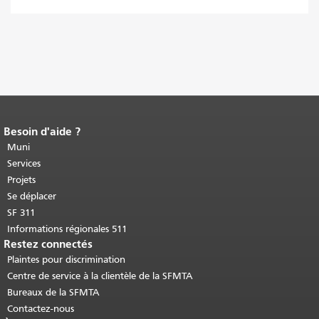
Besoin d'aide ?
Fin du contenu de la page.
Le reste de
cette page se répète sur chaque page.
Muni
Retour au haut du contenu principal
.
Services
Projets
Se déplacer
SF 311
Informations régionales 511
Restez connectés
Plaintes pour discrimination
Centre de service à la clientèle de la SFMTA
Bureaux de la SFMTA
Contactez-nous