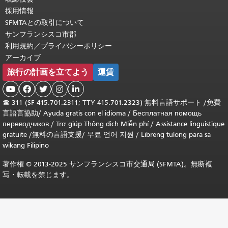
採用情報
SFMTAとの取引について
サンフランシスコ市郡
利用規約／プライバシーポリシー
アーカイブ
旅行の計画を立てよう
運賃





☎
311 (SF 415.701.2311; TTY 415.701.2323) 無料言語サポート /
免費
言語言協助
/
Ayuda gratis con el idioma
/
Бесплатная помощь
переводчиков
/
Trợ giúp Thông dịch Miễn phí
/
Assistance linguistique
gratuite
/
無料の言語支援
/
무료 언어 지원
/
Libreng tulong para sa
wikang Filipino
著作権 © 2013-2025 サンフランシスコ市交通局 (SFMTA)。無断複
写・転載を禁じます。