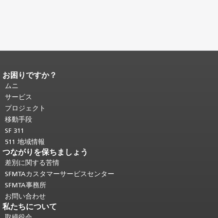
お困りですか？
ページコンテンツの終わり。
このペー
ジの残りの部分はすべてのページで繰
ムニ
り返されます。
メインコンテンツの先
サービス
頭に戻る
。
プロジェクト
移動手段
SF 311
511 地域情報
つながりを保ちましょう
差別に関する苦情
SFMTAカスタマーサービスセンター
SFMTA事務所
お問い合わせ
私たちについて
取締役会