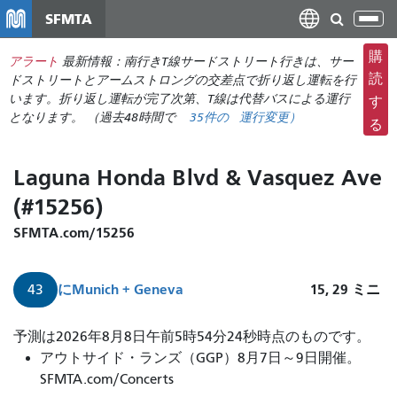
メ
SFMTA
ナ
イ
ビ
ン
購
アラート
最新情報：南行きT線サードストリート行きは、サー
ゲ
コ
読
ドストリートとアームストロングの交差点で折り返し運転を行
ー
ン
います。折り返し運転が完了次第、T線は代替バスによる運行
す
シ
となります。 （過去48時間で
35件の
運行変更
）
テ
る
ョ
ン
ン
ツ
Laguna Honda Blvd & Vasquez Ave
の
に
切
(#15256)
移
り
動
SFMTA.com/15256
替
え
に
Munich + Geneva
15, 29
ミニ
43
予測は2026年8月8日午前5時54分24秒時点のものです。
アウトサイド・ランズ（GGP）8月7日～9日開催。
SFMTA.com/Concerts