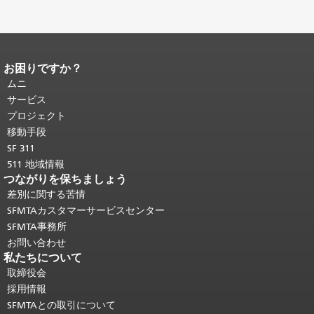
お困りですか？
ページコンテンツの終わり。
このペー
ジの残りの部分はすべてのページで繰
ムニ
り返されます。
メインコンテンツの先
サービス
頭に戻る
。
プロジェクト
移動手段
SF 311
511 地域情報
つながりを保ちましょう
差別に関する苦情
SFMTAカスタマーサービスセンター
SFMTA事務所
お問い合わせ
私たちについて
取締役会
採用情報
SFMTAとの取引について