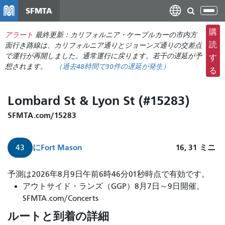
メ
SFMTA
ナ
イ
ビ
ン
購
アラート
最終更新：カリフォルニア・ケーブルカーの市内方
ゲ
コ
読
面行き路線は、カリフォルニア通りとジョーンズ通りの交差点
ー
ン
で運行が再開しました。通常運行に戻ります。若干の遅延が予
す
シ
想されます。
（過去48時間で
30件の
遅延が発生）
テ
る
ョ
ン
ン
ツ
Lombard St & Lyon St (#15283)
の
に
切
移
SFMTA.com/15283
り
動
替
に
Fort Mason
16, 31
ミニ
43
え
予測は2026年8月9日午前6時46分01秒時点で有効です。
アウトサイド・ランズ（GGP）8月7日～9日開催。
SFMTA.com/Concerts
ルートと到着の詳細