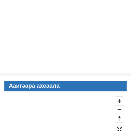
Ааигәара ахсаала