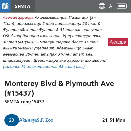
メ
SFMTA
Ана
イ
аԥс
Агәҽанҵарақәа
Ахшыҩзышьҭра: Иахьа аҵх (9–
ン
11pm), адәахьы ицо 5-тәи ааҭгыларҭа 30-тәи &
コ
Фултон аҟынтәи Фултон & 31-тәи ахь ииасуеит
ン
OSL Акоординациа амзыз ала. Урҭ асааҭқәа рзы,
テ
30-тәи умԥшын — мраҭашәараҟа блокк 31-тәи
Аҽаҩра
ン
аҟынӡа унеины уҭалааит. Адәахьы ицо 5-ҩык
ツ
аҽыуаҩцәа 30-тәи аҭыԥан 31-тәи аҭыԥ аҿы
に
иҭарыжьуеит. Шәеилкаара ахә ҳаракны иаҳшьоит!
(Еиҳаны:
14
аҵыхәтәантәи 48 сааҭ рзы)
移
動
Monterey Blvd & Plymouth Ave
(#15437)
SFMTA.com/15437
Аҟынӡа
S.F. Zoo
21, 51
Мин
23