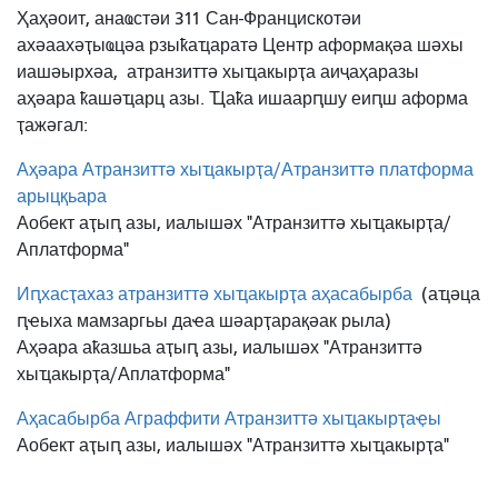
Ҳаҳәоит, анаҩстәи 311 Сан-Францискотәи
ахәаахәҭыҩцәа рзыҟаҵаратә Центр аформақәа шәхы
иашәырхәа,
атранзиттә хыҵакырҭа аиҷаҳаразы
аҳәара ҟашәҵарц азы. Ҵаҟа ишаарԥшу еиԥш аформа
ҭажәгал:
Аҳәара Атранзиттә хыҵакырҭа/Атранзиттә платформа
арыцқьара
Аобект аҭыԥ азы, иалышәх "Атранзиттә хыҵакырҭа/
Аплатформа"
Иԥхасҭахаз атранзиттә хыҵакырҭа аҳасабырба
(аҵәца
ԥҽыха мамзаргьы даҽа шәарҭарақәак рыла)
Аҳәара аҟазшьа аҭыԥ азы, иалышәх "Атранзиттә
хыҵакырҭа/Аплатформа"
Аҳасабырба Аграффити Атранзиттә хыҵакырҭаҿы
Аобект аҭыԥ азы, иалышәх "Атранзиттә хыҵакырҭа"