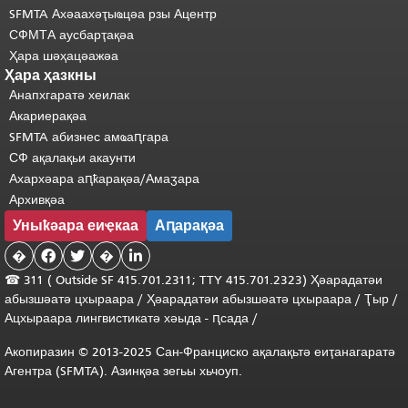
SFMTA Ахәаахәҭыҩцәа рзы Ацентр
СФМТА аусбарҭақәа
Ҳара шәҳацәажәа
Ҳара ҳазкны
Анапхгаратә хеилак
Акариерақәа
SFMTA абизнес амҩаԥгара
СФ ақалақьи акаунти
Ахархәара аԥҟарақәа/Амаӡара
Архивқәа
Уныҟәара еиҿкаа
Аԥарақәа
�


�

☎ 311 (
Outside
SF 415.701.2311; TTY 415.701.2323) Ҳәарадатәи
абызшәатә цхыраара
/
Ҳәарадатәи
абызшәатә
цхыраара
/
Ҭыр
/
Ацхыраара
лингвистикатә
хәыда
-
ԥсада
/
Акопиразин © 2013-2025 Сан-Франциско ақалақьтә еиҭанагаратә
Агентра (SFMTA). Азинқәа зегьы хьчоуп.