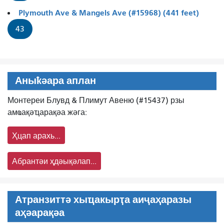
Plymouth Ave & Mangels Ave (#15968) (441 feet)
43
Аныҟәара аплан
Монтереи Блувд & Плимут Авеню (#15437) рзы
амҩақәҵарақәа жәга:
Ҳцап арахь...
Абрантәи ҳдәықәлап...
Атранзиттә хыҵакырҭа аиҷаҳаразы
аҳәарақәа