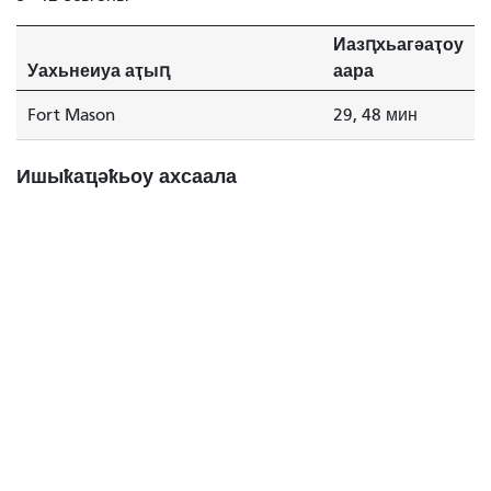
Иазԥхьагәаҭоу
Уахьнеиуа аҭыԥ
аара
Fort Mason
29, 48 мин
Ишыҟаҵәҟьоу ахсаала