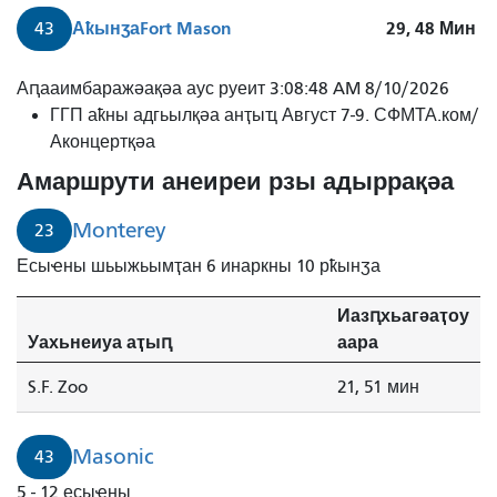
Аҟынӡа
Fort Mason
29, 48
Мин
43
Аԥааимбаражәақәа аус руеит 3:08:48 AM 8/10/2026
ГГП аҟны адгьылқәа анҭыҵ Август 7-9. СФМТА.ком/
Аконцертқәа
Амаршрути анеиреи рзы адыррақәа
Monterey
23
Есыҽны шьыжьымҭан 6 инаркны 10 рҟынӡа
Иазԥхьагәаҭоу
Уахьнеиуа аҭыԥ
аара
S.F. Zoo
21, 51 мин
Masonic
43
5 - 12 есыҽны