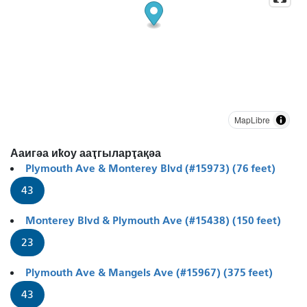
MapLibre
Ааигәа иҟоу ааҭгыларҭақәа
Plymouth Ave & Monterey Blvd (#15973) (76 feet)
43
Monterey Blvd & Plymouth Ave (#15438) (150 feet)
23
Plymouth Ave & Mangels Ave (#15967) (375 feet)
43