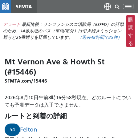
メ
SFMTA
ナ
イ
ビ
ン
購
ゲ
アラート
最新情報：サンフランシスコ消防局（#SFFD）の活動
コ
読
ー
のため、14番系統のバス（市内/市外）は引き続きミッション
ン
す
通りと26番通りを迂回しています。
（
過去48時間で
25件）
シ
テ
る
ョ
ン
ン
ツ
Mt Vernon Ave & Howth St
の
に
切
(#15446)
移
り
動
SFMTA.com/15446
替
え
2026年8月10日午前8時16分58秒現在、どのルートについ
ても予測データは入手できません。
ルートと到着の詳細
Felton
54