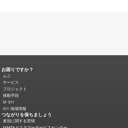
お困りですか？
ページコンテンツの終わり。
このペー
ジの残りの部分はすべてのページで繰
ムニ
り返されます。
メインコンテンツの先
サービス
頭に戻る
。
プロジェクト
移動手段
SF 311
511 地域情報
つながりを保ちましょう
差別に関する苦情
SFMTAカスタマーサービスセンター