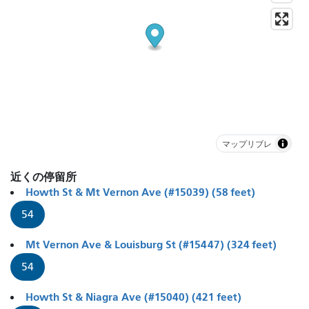
マップリブレ
近くの停留所
Howth St & Mt Vernon Ave (#15039) (58 feet)
54
Mt Vernon Ave & Louisburg St (#15447) (324 feet)
54
Howth St & Niagra Ave (#15040) (421 feet)