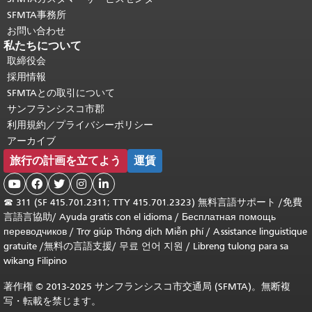
SFMTA事務所
お問い合わせ
私たちについて
取締役会
採用情報
SFMTAとの取引について
サンフランシスコ市郡
利用規約／プライバシーポリシー
アーカイブ
旅行の計画を立てよう
運賃





☎
311 (SF 415.701.2311; TTY 415.701.2323) 無料言語サポート /
免費
言語言協助
/
Ayuda gratis con el idioma
/
Бесплатная помощь
переводчиков
/
Trợ giúp Thông dịch Miễn phí
/
Assistance linguistique
gratuite
/
無料の言語支援
/
무료 언어 지원
/
Libreng tulong para sa
wikang Filipino
著作権 © 2013-2025 サンフランシスコ市交通局 (SFMTA)。無断複
写・転載を禁じます。