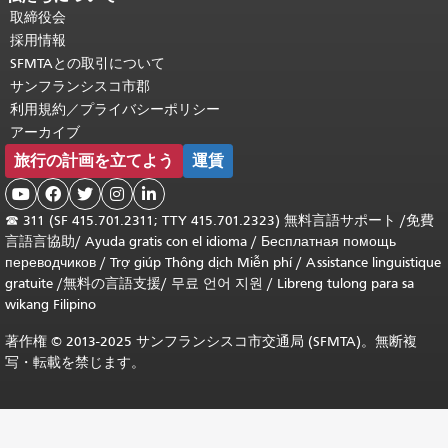
取締役会
採用情報
SFMTAとの取引について
サンフランシスコ市郡
利用規約／プライバシーポリシー
アーカイブ
旅行の計画を立てよう
運賃





☎
311 (SF 415.701.2311; TTY 415.701.2323) 無料言語サポート /
免費
言語言協助
/
Ayuda gratis con el idioma
/
Бесплатная помощь
переводчиков
/
Trợ giúp Thông dịch Miễn phí
/
Assistance linguistique
gratuite
/
無料の言語支援
/
무료 언어 지원
/
Libreng tulong para sa
wikang Filipino
著作権 © 2013-2025 サンフランシスコ市交通局 (SFMTA)。無断複
写・転載を禁じます。