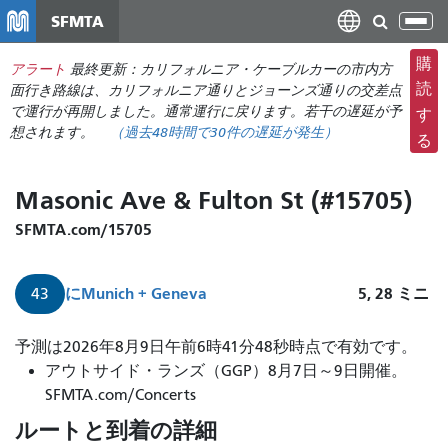
メ
SFMTA
ナ
イ
ビ
ン
購
アラート
最終更新：カリフォルニア・ケーブルカーの市内方
ゲ
コ
読
面行き路線は、カリフォルニア通りとジョーンズ通りの交差点
ー
ン
で運行が再開しました。通常運行に戻ります。若干の遅延が予
す
シ
想されます。
（過去48時間で
30件の
遅延が発生）
テ
る
ョ
ン
ン
ツ
Masonic Ave & Fulton St (#15705)
の
に
切
移
SFMTA.com/15705
り
動
替
に
Munich + Geneva
5, 28
ミニ
43
え
予測は2026年8月9日午前6時41分48秒時点で有効です。
アウトサイド・ランズ（GGP）8月7日～9日開催。
SFMTA.com/Concerts
ルートと到着の詳細