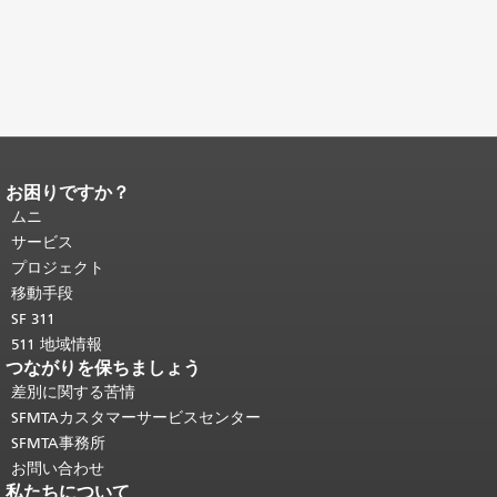
お困りですか？
ページコンテンツの終わり。
このペー
ジの残りの部分はすべてのページで繰
ムニ
り返されます。
メインコンテンツの先
サービス
頭に戻る
。
プロジェクト
移動手段
SF 311
511 地域情報
つながりを保ちましょう
差別に関する苦情
SFMTAカスタマーサービスセンター
SFMTA事務所
お問い合わせ
私たちについて