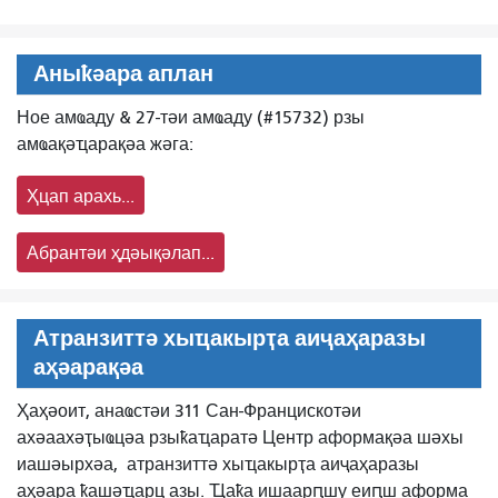
Аныҟәара аплан
Ное амҩаду & 27-тәи амҩаду (#15732) рзы
амҩақәҵарақәа жәга:
Ҳцап арахь...
Абрантәи ҳдәықәлап...
Атранзиттә хыҵакырҭа аиҷаҳаразы
аҳәарақәа
Ҳаҳәоит, анаҩстәи 311 Сан-Францискотәи
ахәаахәҭыҩцәа рзыҟаҵаратә Центр аформақәа шәхы
иашәырхәа,
атранзиттә хыҵакырҭа аиҷаҳаразы
аҳәара ҟашәҵарц азы. Ҵаҟа ишаарԥшу еиԥш аформа