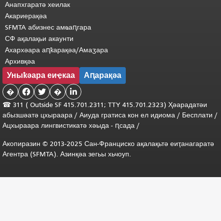
Анапхгаратә хеилак
Акариерақәа
SFMTA абизнес амҩаԥгара
СФ ақалақьи акаунти
Ахархәара аԥҟарақәа/Амаӡара
Архивқәа
Уныҟәара еиҿкаа
Аԥарақәа
�


�

☎ 311 (
Outside
SF 415.701.2311; TTY 415.701.2323) Ҳәарадатәи
абызшәатә цхыраара /
Аиуда гратиса
кон
ел
идиома
/
Бесплати
/
Ацхыраара
лингвистикатә
хәыда
-
ԥсада
/
Акопиразин © 2013-2025 Сан-Франциско ақалақьтә еиҭанагаратә
Агентра (SFMTA). Азинқәа зегьы хьчоуп.