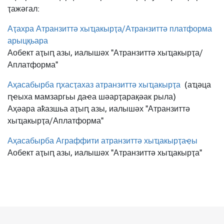
ҭажәгал:
Аҭахра Атранзиттә хыҵакырҭа/Атранзиттә платформа
арыцқьара
Аобект аҭыԥ азы, иалышәх "Атранзиттә хыҵакырҭа/
Аплатформа"
Аҳасабырба ԥхасҭахаз атранзиттә хыҵакырҭа
(аҵәца
ԥҽыха мамзаргьы даҽа шәарҭарақәак рыла)
Аҳәара аҟазшьа аҭыԥ азы, иалышәх "Атранзиттә
хыҵакырҭа/Аплатформа"
Аҳасабырба Аграффити атранзиттә хыҵакырҭаҿы
Аобект аҭыԥ азы, иалышәх "Атранзиттә хыҵакырҭа"