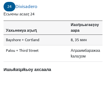
Divisadero
24
Есыҽны асааҭ 24
Иазԥхьагәаҭоу
Уахьнеиуа аҭыԥ
аара
Bayshore + Cortland
8, 35 мин
Palou + Third Street
Аԥааимбаражәа
ҟалаӡом
Ишыҟаҵәҟьоу ахсаала