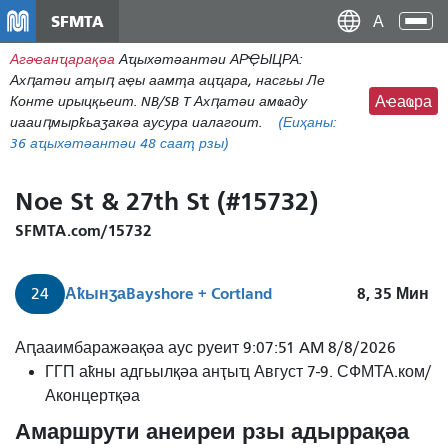
メ
SFMTA
Ана
イ
аԥс
Агәҽанҵарақәа
Аҵыхәтәантәи АРҾЫЦРА:
ン
Ахԥатәи аҭыԥ аҿы аамҭа ацҵара, насгьы Ле
コ
Конте ирыцқьеит. NB/SB T Ахԥатәи амҩаду
Аҽаҩра
ン
иааиԥмырҟьаӡакәа аусура иалагоит.
(Еиҳаны:
テ
36
аҵыхәтәантәи 48 сааҭ рзы)
ン
ツ
Noe St & 27th St (#15732)
に
移
SFMTA.com/15732
動
Аҟынӡа
Bayshore + Cortland
8, 35
Мин
24
Аԥааимбаражәақәа аус руеит 9:07:51 AM 8/8/2026
ГГП аҟны адгьылқәа анҭыҵ Август 7-9. СФМТА.ком/
Аконцертқәа
Амаршрути анеиреи рзы адыррақәа