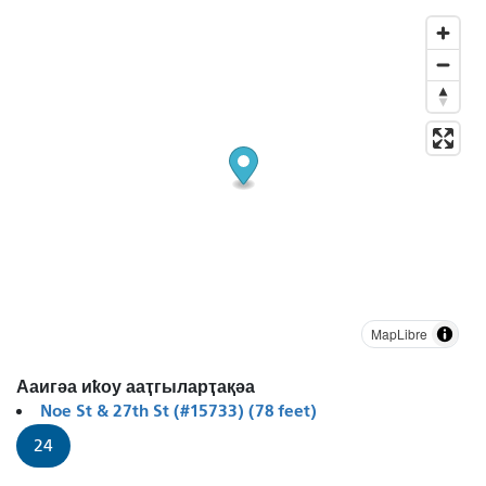
MapLibre
Ааигәа иҟоу ааҭгыларҭақәа
Noe St & 27th St (#15733) (78 feet)
24