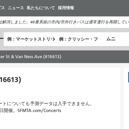
メ
ビス
ニュース
私たちについて
採用情報
イ
ン
は解消しました。48番系統の市内/市外行きバスは通常運行を再開して
コ
ン
出
終
ー
テ
私
発
了
ン
が
地
地
ツ
ど
点
点
ter St & Van Ness Ave (#16613)
に
の
移
よ
動
う
16613)
に
旅
を
のルートについても予測データは入手できません。
し
SFMTA.com/Concerts
た
い
か