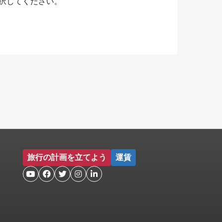
択してください。
旅行の計画を立てよう
運賃




