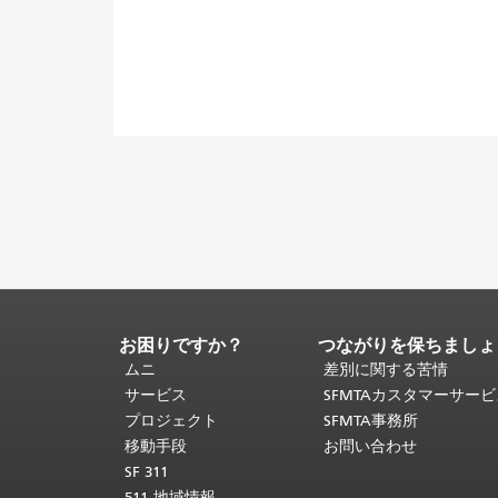
お困りですか？
つながりを保ちましょ
ペ
ー
ムニ
差別に関する苦情
ジ
サービス
SFMTAカスタマーサー
コ
プロジェクト
SFMTA事務所
ン
移動手段
お問い合わせ
テ
SF 311
ン
511 地域情報