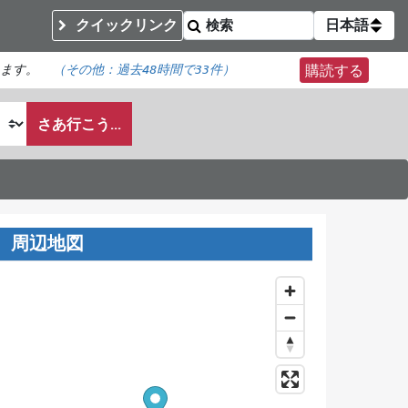
クイックリンク
日本語
います。
（その他：
過去48時間で
33件）
購読する
さあ行こう...
周辺地図