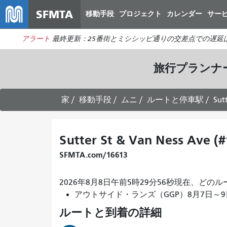
SFMTA
移動手段
プロジェクト
カレンダー
サー
アラート
最終更新：25番街とミシシッピ通りの交差点での遅延
旅行プランナ
家
移動手段
ムニ
ルートと停車駅
Sut
Sutter St & Van Ness Ave (#
SFMTA.com/16613
2026年8月8日午前5時29分56秒現在、ど
アウトサイド・ランズ（GGP）8月7日～9日開催。
ルートと到着の詳細