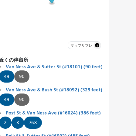
マップリブレ
近くの停留所
Van Ness Ave & Sutter St (#18101) (90 feet)
49
90
Van Ness Ave & Bush St (#18092) (329 feet)
49
90
Post St & Van Ness Ave (#16024) (386 feet)
2
3
76X
Polk St & Sutter St (#16002) (485 feet)