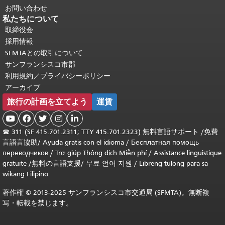
お問い合わせ
私たちについて
取締役会
採用情報
SFMTAとの取引について
サンフランシスコ市郡
利用規約／プライバシーポリシー
アーカイブ
旅行の計画を立てよう
運賃





☎
311 (SF 415.701.2311; TTY 415.701.2323) 無料言語サポート /
免費
言語言協助
/
Ayuda gratis con el idioma
/
Бесплатная помощь
переводчиков
/
Trợ giúp Thông dịch Miễn phí
/
Assistance linguistique
gratuite
/
無料の言語支援
/
무료 언어 지원
/
Libreng tulong para sa
wikang Filipino
著作権 © 2013-2025 サンフランシスコ市交通局 (SFMTA)。無断複
写・転載を禁じます。