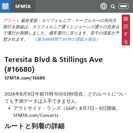
メ
SFMTA
ナ
イ
ビ
ン
購
アラート
最終更新：カリフォルニア・ケーブルカーの市内方
ゲ
コ
読
面行き路線は、カリフォルニア通りとジョーンズ通りの交差点
ー
ン
で運行が再開しました。通常運行に戻ります。若干の遅延が予
す
シ
想されます。
（過去48時間で
30件の
遅延が発生）
テ
る
ョ
ン
ン
ツ
Teresita Blvd & Stillings Ave
の
に
切
(#16680)
移
り
動
SFMTA.com/16680
替
え
2026年8月9日午前11時10分03秒現在、どのルートについ
ても予測データは入手できません。
アウトサイド・ランズ（GGP）8月7日～9日開催。
SFMTA.com/Concerts
ルートと到着の詳細