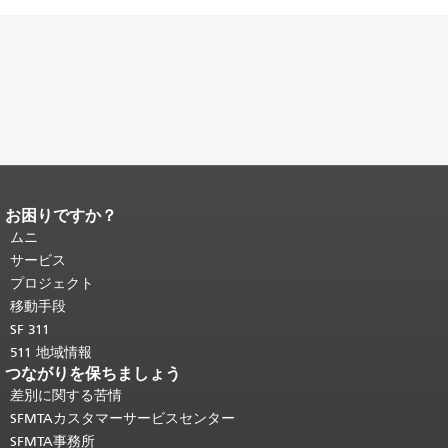
お困りですか？
ページコンテンツの終わり。
このペー
ジの残りの部分はすべてのページで繰
ムニ
り返されます。
メインコンテンツの先
サービス
頭に戻る
。
プロジェクト
移動手段
SF 311
511 地域情報
つながりを保ちましょう
差別に関する苦情
SFMTAカスタマーサービスセンター
SFMTA事務所