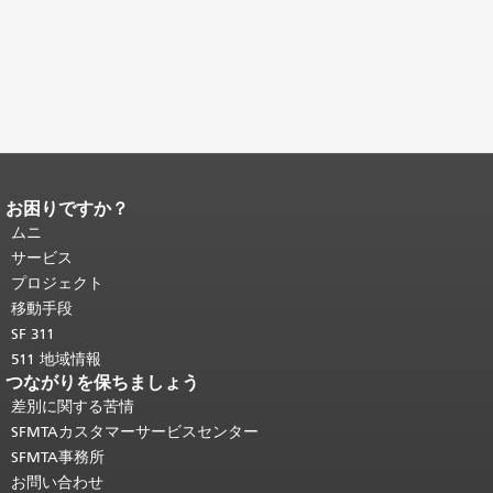
お困りですか？
ページコンテンツの終わり。
このペー
ジの残りの部分はすべてのページで繰
ムニ
り返されます。
メインコンテンツの先
サービス
頭に戻る
。
プロジェクト
移動手段
SF 311
511 地域情報
つながりを保ちましょう
差別に関する苦情
SFMTAカスタマーサービスセンター
SFMTA事務所
お問い合わせ