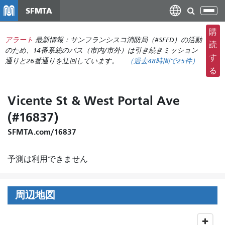
メ
SFMTA
ナ
イ
ビ
ン
購
ゲ
アラート
最新情報：サンフランシスコ消防局（#SFFD）の活動
コ
読
ー
のため、14番系統のバス（市内/市外）は引き続きミッション
ン
す
通りと26番通りを迂回しています。
（
過去48時間で
25件）
シ
テ
る
ョ
ン
ン
ツ
Vicente St & West Portal Ave
の
に
切
(#16837)
移
り
動
SFMTA.com/16837
替
え
予測は利用できません
周辺地図