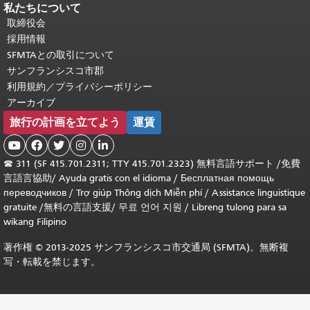
私たちについて
取締役会
採用情報
SFMTAとの取引について
サンフランシスコ市郡
利用規約／プライバシーポリシー
アーカイブ
旅行の計画を立てよう
運賃





☎
311 (SF 415.701.2311; TTY 415.701.2323) 無料言語サポート /
免費
言語言協助
/
Ayuda gratis con el idioma
/
Бесплатная помощь
переводчиков
/
Trợ giúp Thông dịch Miễn phí
/
Assistance linguistique
gratuite
/
無料の言語支援
/
무료 언어 지원
/
Libreng tulong para sa
wikang Filipino
著作権 © 2013-2025 サンフランシスコ市交通局 (SFMTA)。無断複
写・転載を禁じます。