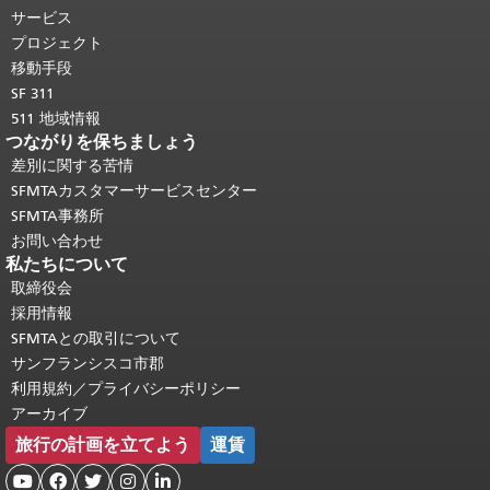
り返されます。
メインコンテンツの先
サービス
頭に戻る
。
プロジェクト
移動手段
SF 311
511 地域情報
つながりを保ちましょう
差別に関する苦情
SFMTAカスタマーサービスセンター
SFMTA事務所
お問い合わせ
私たちについて
取締役会
採用情報
SFMTAとの取引について
サンフランシスコ市郡
利用規約／プライバシーポリシー
アーカイブ
旅行の計画を立てよう
運賃




