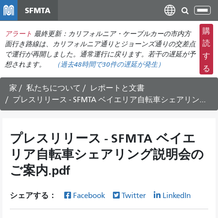
メ
SFMTA
ナ
イ
ビ
ン
購
アラート
最終更新：カリフォルニア・ケーブルカーの市内方
ゲ
コ
読
面行き路線は、カリフォルニア通りとジョーンズ通りの交差点
ー
ン
で運行が再開しました。通常運行に戻ります。若干の遅延が予
す
シ
想されます。
（過去48時間で
30件の
遅延が発生）
テ
る
ョ
ン
ン
ツ
家
私たちについて
レポートと文書
の
に
プレスリリース - SFMTA ベイエリア自転車シェアリング説明会のご案内.pdf
切
移
り
動
替
プレスリリース - SFMTA ベイエ
え
リア自転車シェアリング説明会の
ご案内.pdf
シェアする：
Facebook
Twitter
LinkedIn