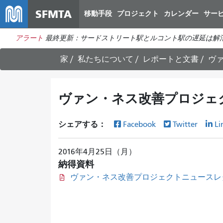
SFMTA
移動手段
プロジェクト
カレンダー
サー
アラート
最終更新：サードストリート駅とルコント駅の遅延は解
家
私たちについて
レポートと文書
ヴァ
ヴァン・ネス改善プロジェク
シェアする：
Facebook
Twitter
Li
2016年4月25日（月）
納得資料
ヴァン・ネス改善プロジェクトニュースレタ