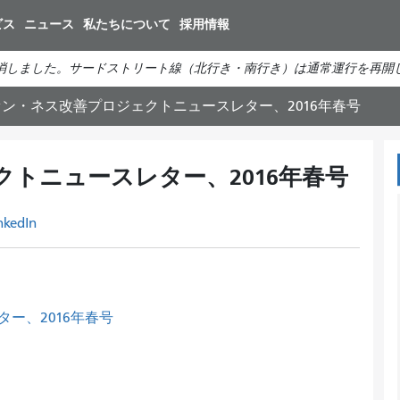
メ
ビス
ニュース
私たちについて
採用情報
イ
ン
消しました。サードストリート線（北行き・南行き）は通常運行を再開
コ
ン
ン・ネス改善プロジェクトニュースレター、2016年春号
テ
ン
ツ
トニュースレター、2016年春号
に
移
nkedIn
動
ー、2016年春号