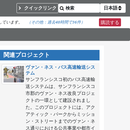
クイックリンク
日本語
しています。
（その他：
過去48時間で
36件）
購読する
関連プロジェクト
ヴァン・ネス・バス高速輸送シス
テム
サンフランシスコ初のバス高速輸
送システムは、サンフランシスコ
市郡のヴァン・ネス改良プロジェ
クトの一環として建設されまし
た。このプロジェクトには、アク
アティック・パークからミッショ
ン・ストリートまでのヴァン・ネ
ス通りにおける公共事業や都市イ