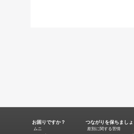
お困りですか？
つながりを保ちましょ
ペ
ー
ムニ
差別に関する苦情