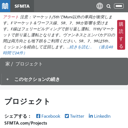
メ
SFMTA
ナ
イ
ビ
アラート
注意：マーケット/5thでMuni以外の車両が衝突しま
ン
ゲ
す。Fマーケット＆ワーフス線、5R、7、9Rが影響を受けま
購
コ
ー
す。F線はフェリービルディングで折り返し運転、11th/マーケ
ン
読
ットで折り返し運転となります。ヴァンネスとエンバカデロの
シ
テ
す
間は両方向とも地下鉄をご利用ください。5R、7、9Rは5th、
ョ
ン
る
ミッションを経由して迂回します。...
続きを読む...
（
過去48
ン
ツ
時間で
24件）
の
に
切
家
プロジェクト
移
り
動
替
このセクションの続き
え
プロジェクト
シェアする：
Facebook
Twitter
LinkedIn
SFMTA.com/Projects