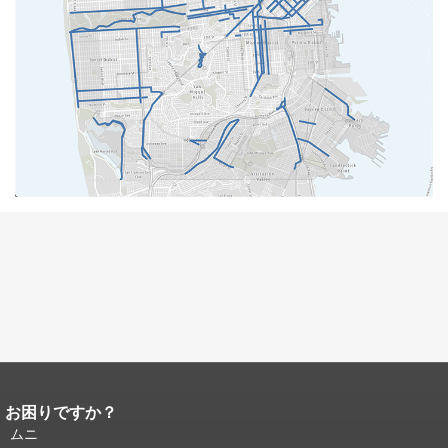
お困りですか？
ページコンテンツの終わり。
このペー
ジの残りの部分はすべてのページで繰
ムニ