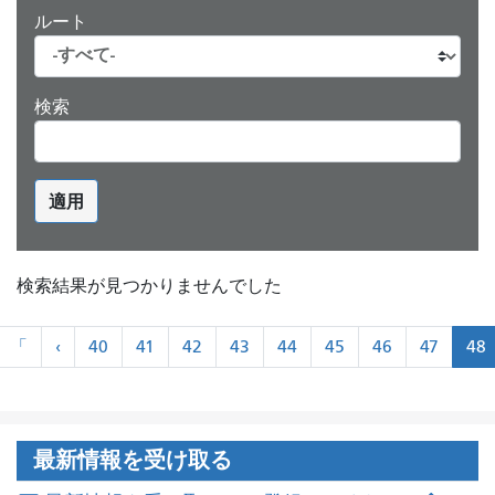
ルート
検索
適用
検索結果が見つかりませんでした
ペ
«
«
「
‹
40
41
42
43
44
45
46
47
48
ー
最
前
ジ
初
に
ネ
ー
最新情報を受け取る
シ
ョ