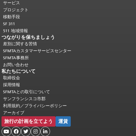
り返されます。
メインコンテンツの先
サービス
頭に戻る
。
プロジェクト
移動手段
SF 311
511 地域情報
つながりを保ちましょう
差別に関する苦情
SFMTAカスタマーサービスセンター
SFMTA事務所
お問い合わせ
私たちについて
取締役会
採用情報
SFMTAとの取引について
サンフランシスコ市郡
利用規約／プライバシーポリシー
アーカイブ
旅行の計画を立てよう
運賃




