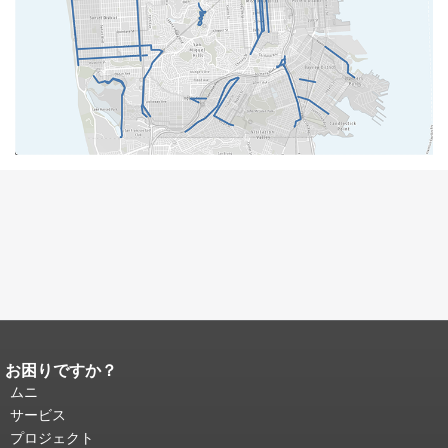
お困りですか？
ページコンテンツの終わり。
このペー
ジの残りの部分はすべてのページで繰
ムニ
り返されます。
メインコンテンツの先
サービス
頭に戻る
。
プロジェクト