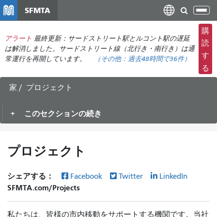
メ
SFMTA
ナ
イ
ビ
ン
購
ゲ
アラート
最終更新：サードストリート駅とルコント駅の遅延
コ
読
ー
は解消しました。サードストリート線（北行き・南行き）は通
ン
す
常運行を再開しています。
（その他：
過去48時間で
36件）
シ
テ
る
ョ
ン
ン
ツ
家
プロジェクト
の
に
切
移
このセクションの続き
り
動
替
え
プロジェクト
シェアする：
Facebook
Twitter
LinkedIn
SFMTA.com/Projects
私たちは、皆様の市内移動をサポートする機関です。当社