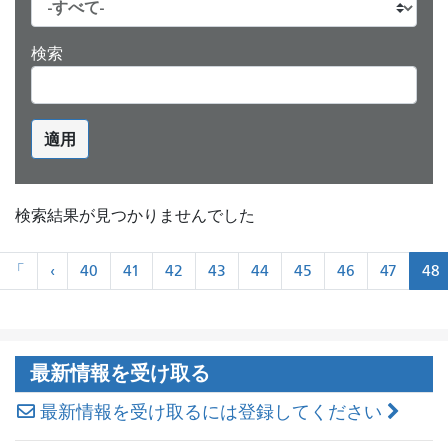
検索
適用
検索結果が見つかりませんでした
ペ
«
«
「
‹
40
41
42
43
44
45
46
47
48
ー
最
前
ジ
初
に
ネ
ー
最新情報を受け取る
シ
ョ
最新情報を受け取るには登録してください
ン