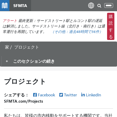
メ
SFMTA
ナ
イ
ビ
ン
購
ゲ
アラート
最終更新：サードストリート駅とルコント駅の遅延
コ
読
ー
は解消しました。サードストリート線（北行き・南行き）は通
ン
す
常運行を再開しています。
（その他：
過去48時間で
36件）
シ
テ
る
ョ
ン
ン
ツ
家
プロジェクト
の
に
切
移
このセクションの続き
り
動
替
え
プロジェクト
シェアする：
Facebook
Twitter
LinkedIn
SFMTA.com/Projects
私たちは、皆様の市内移動をサポートする機関です。当社