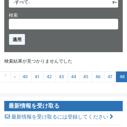
検索
適用
検索結果が見つかりませんでした
ペ
«
«
「
‹
40
41
42
43
44
45
46
47
48
ー
最
前
ジ
初
に
ネ
ー
最新情報を受け取る
シ
ョ
最新情報を受け取るには登録してください
ン