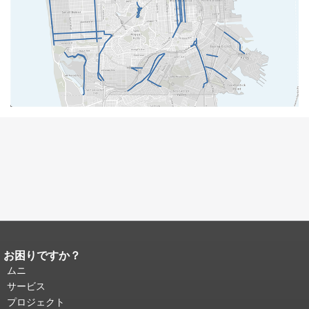
お困りですか？
ページコンテンツの終わり。
このペー
ジの残りの部分はすべてのページで繰
ムニ
り返されます。
メインコンテンツの先
サービス
頭に戻る
。
プロジェクト