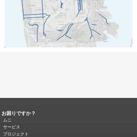
お困りですか？
ページコンテンツの終わり。
このペー
ジの残りの部分はすべてのページで繰
ムニ
り返されます。
メインコンテンツの先
サービス
頭に戻る
。
プロジェクト