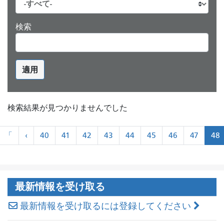
検索
適用
検索結果が見つかりませんでした
ペ
«
«
「
‹
40
41
42
43
44
45
46
47
48
ー
最
前
ジ
初
に
ネ
ー
最新情報を受け取る
シ
ョ
最新情報を受け取るには登録してください
ン