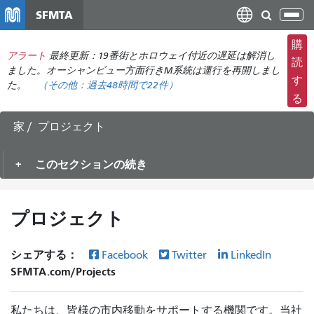
メ
SFMTA
ナ
イ
ビ
ン
購
ゲ
アラート
最終更新：19番街とホロウェイ付近の遅延は解消し
コ
読
ー
ました。オーシャンビュー方面行きM系統は運行を再開しまし
ン
す
た。
（その他：
過去48時間で
22件）
シ
テ
る
ョ
ン
ン
ツ
家
プロジェクト
の
に
切
移
このセクションの続き
り
動
替
え
プロジェクト
シェアする：
Facebook
Twitter
LinkedIn
SFMTA.com/Projects
私たちは、皆様の市内移動をサポートする機関です。当社