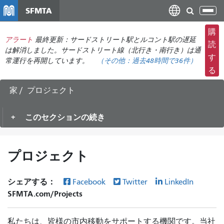
メ
SFMTA
ナ
イ
ビ
ン
購
ゲ
アラート
最終更新：サードストリート駅とルコント駅の遅延
コ
読
ー
は解消しました。サードストリート線（北行き・南行き）は通
ン
す
常運行を再開しています。
（その他：
過去48時間で
36件）
シ
テ
る
ョ
ン
ン
ツ
家
プロジェクト
の
に
切
移
このセクションの続き
り
動
替
え
プロジェクト
シェアする：
Facebook
Twitter
LinkedIn
SFMTA.com/Projects
私たちは、皆様の市内移動をサポートする機関です。当社