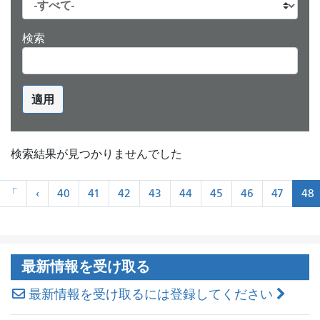
検索
適用
検索結果が見つかりませんでした
ペ
«
«
「
‹
40
41
42
43
44
45
46
47
48
ー
最
前
ジ
初
に
ネ
ー
最新情報を受け取る
シ
ョ
最新情報を受け取るには登録してください
ン