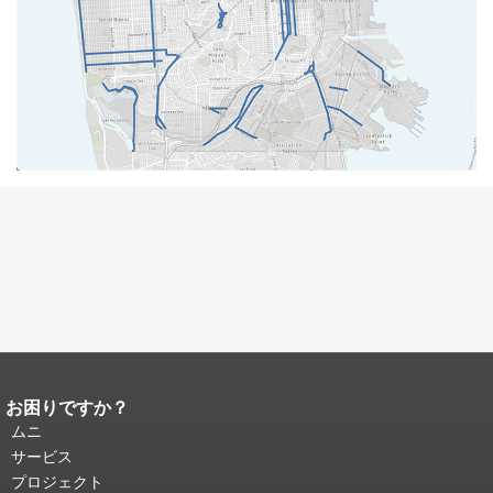
お困りですか？
ページコンテンツの終わり。
このペー
ジの残りの部分はすべてのページで繰
ムニ
り返されます。
メインコンテンツの先
サービス
頭に戻る
。
プロジェクト