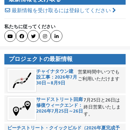
シ
ョ
最新情報を受け取るには登録してください
ン
私たちに従ってください





プロジェクトの最新情報
チャイナタウン建
営業時間中いつでも
設工事：2026年7月
ご利用いただけます
30日～8月9日
サードストリート回廊
7月25日と26日は
修復ウィークエンド：
終日営業いたしま
2026年7月25日～26日
す。
ビーチストリート・クイックビルド（2026年夏完成予