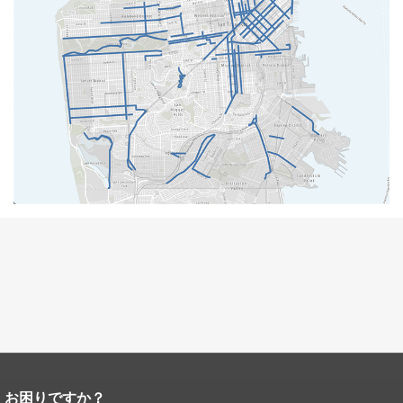
お困りですか？
ページコンテンツの終わり。
このペー