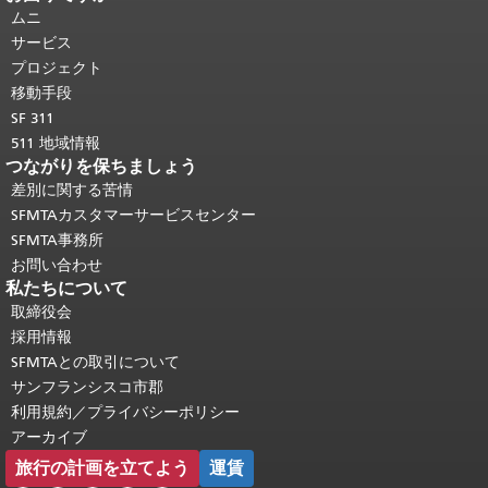
ジの残りの部分はすべてのページで繰
ムニ
り返されます。
メインコンテンツの先
サービス
頭に戻る
。
プロジェクト
移動手段
SF 311
511 地域情報
つながりを保ちましょう
差別に関する苦情
SFMTAカスタマーサービスセンター
SFMTA事務所
お問い合わせ
私たちについて
取締役会
採用情報
SFMTAとの取引について
サンフランシスコ市郡
利用規約／プライバシーポリシー
アーカイブ
旅行の計画を立てよう
運賃