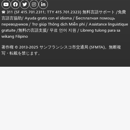





☎
311 (SF 415.701.2311; TTY 415.701.2323) 無料言語サポート /
免費
言語言協助
/
Ayuda gratis con el idioma
/
Бесплатная помощь
переводчиков
/
Trợ giúp Thông dịch Miễn phí
/
Assistance linguistique
gratuite
/
無料の言語支援
/
무료 언어 지원
/
Libreng tulong para sa
wikang Filipino
著作権 © 2013-2025 サンフランシスコ市交通局 (SFMTA)。無断複
写・転載を禁じます。