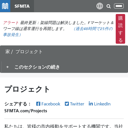
メ
SFMTA
ナ
イ
ビ
ン
購
ゲ
アラート
最終更新：架線問題は解決しました。Fマーケット＆
コ
読
ー
ワーフ線は通常運行を再開します。
（
過去48時間で
25件の
ン
す
事故発生）
シ
テ
る
ョ
ン
ン
ツ
家
プロジェクト
の
に
切
移
このセクションの続き
り
動
替
え
プロジェクト
シェアする：
Facebook
Twitter
LinkedIn
SFMTA.com/Projects
私たちは、皆様の市内移動をサポートする機関です。当社