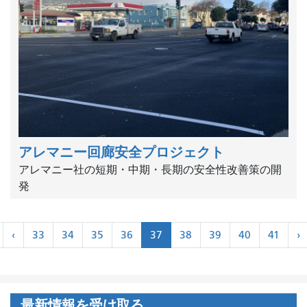
アレマニー回廊安全プロジェクト
アレマニー社の短期・中期・長期の安全性改善策の開
発
ペ
«
‹
33
34
35
36
37
38
39
40
41
›
ー
最
前
›
ジ
初
に
ネ
ー
最新情報を受け取る