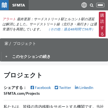
メ
SFMTA
ナ
イ
ビ
ン
購
ゲ
アラート
最終更新：サードストリート駅とルコント駅の遅延
コ
読
ー
は解消しました。サードストリート線（北行き・南行き）は通
ン
す
常運行を再開しています。
（その他：
過去48時間で
36件）
シ
テ
る
ョ
ン
ン
ツ
家
プロジェクト
の
に
切
移
このセクションの続き
り
動
替
え
プロジェクト
シェアする：
Facebook
Twitter
LinkedIn
SFMTA.com/Projects
私たちは、皆様の市内移動をサポートする機関です。当社