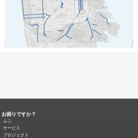
お困りですか？
ページコンテンツの終わり。
このペー
ジの残りの部分はすべてのページで繰
ムニ
り返されます。
メインコンテンツの先
サービス
頭に戻る
。
プロジェクト