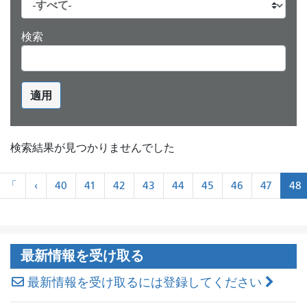
検索
適用
検索結果が見つかりませんでした
ペ
«
«
「
‹
40
41
42
43
44
45
46
47
48
ー
最
前
ジ
初
に
ネ
ー
最新情報を受け取る
シ
ョ
最新情報を受け取るには登録してください
ン