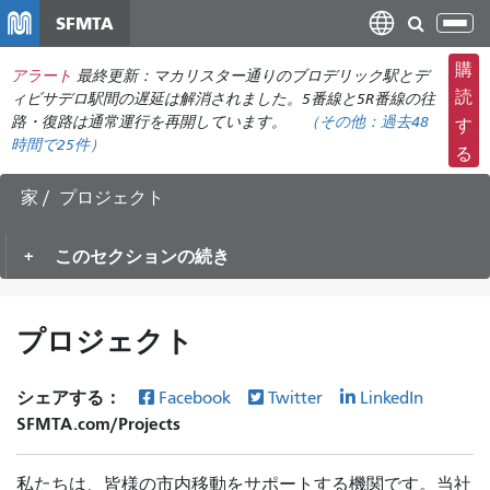
メ
SFMTA
ナ
イ
ビ
ン
購
アラート
最終更新：マカリスター通りのブロデリック駅とデ
ゲ
コ
読
ィビサデロ駅間の遅延は解消されました。5番線と5R番線の往
ー
ン
路・復路は通常運行を再開しています。
（その他：
過去48
す
シ
時間で
25件）
テ
る
ョ
ン
ン
ツ
家
プロジェクト
の
に
切
移
このセクションの続き
り
動
替
え
プロジェクト
シェアする：
Facebook
Twitter
LinkedIn
SFMTA.com/Projects
私たちは、皆様の市内移動をサポートする機関です。当社