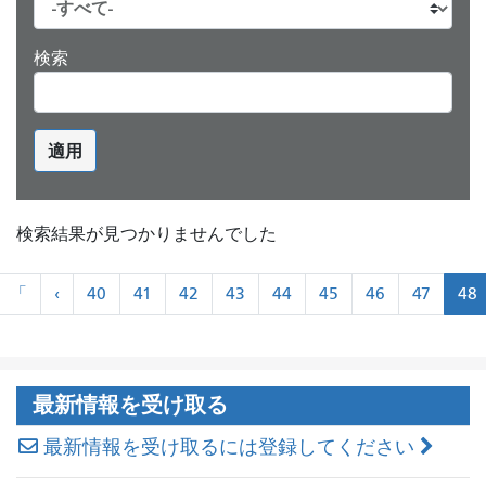
検索
適用
検索結果が見つかりませんでした
ペ
«
«
「
‹
40
41
42
43
44
45
46
47
48
ー
最
前
ジ
初
に
ネ
ー
最新情報を受け取る
シ
ョ
最新情報を受け取るには登録してください
ン