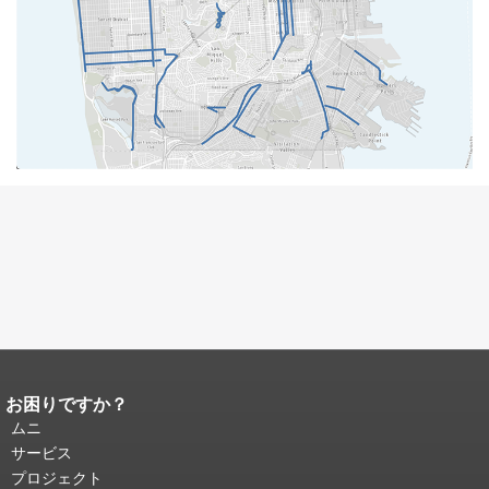
お困りですか？
ページコンテンツの終わり。
このペー
ジの残りの部分はすべてのページで繰
ムニ
り返されます。
メインコンテンツの先
サービス
頭に戻る
。
プロジェクト