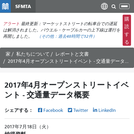
メ
SFMTA
ナ
イ
ビ
ン
購
ゲ
アラート
最終更新：マーケットストリートの転車台での遅延
コ
読
ー
は解消されました。パウエル・ケーブルカーの上下線は運行を
ン
す
再開しました。
（その他：
過去48時間で
32件）
シ
テ
る
ョ
ン
ン
ツ
家
私たちについて
レポートと文書
の
に
2017年4月オープンストリートイベント - 交通量データ概要
切
移
り
動
替
2017年4月オープンストリートイベ
え
ント - 交通量データ概要
シェアする：
Facebook
Twitter
LinkedIn
2017年7月18日（火）