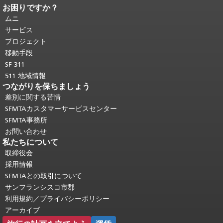
お困りですか？
ページコンテンツの終わり。
このペー
ジの残りの部分はすべてのページで繰
ムニ
り返されます。
メインコンテンツの先
サービス
頭に戻る
。
プロジェクト
移動手段
SF 311
511 地域情報
つながりを保ちましょう
差別に関する苦情
SFMTAカスタマーサービスセンター
SFMTA事務所
お問い合わせ
私たちについて
取締役会
採用情報
SFMTAとの取引について
サンフランシスコ市郡
利用規約／プライバシーポリシー
アーカイブ