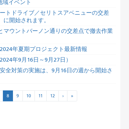
地域イベント
ートドライブ／セリトスアベニューの交差
土）に開始されます。
りとマウントバーノン通りの交差点で撤去作業
2024年夏期プロジェクト最新情報
24年9月16日～9月27日）
安全対策の実施は、9月16日の週から開始さ
次
最
8
9
10
11
12
›
»
›
後
に
»