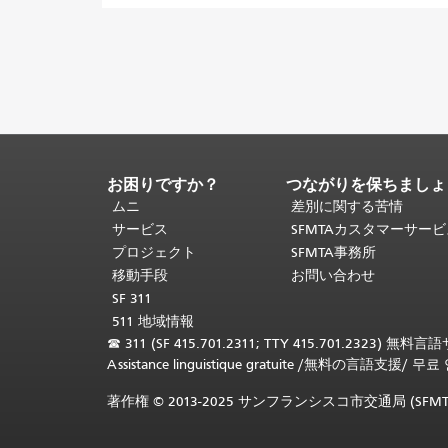
ョ
ン
お困りですか？
つながりを保ちましょ
ペ
ー
ムニ
差別に関する苦情
ジ
サービス
SFMTAカスタマーサー
コ
プロジェクト
SFMTA事務所
ン
移動手段
お問い合わせ
テ
SF 311
ン
511 地域情報
ツ
☎
311 (SF 415.701.2311; TTY 415.701.2323) 無料
の
Assistance linguistique gratuite
/
無料の言語支援
/
무료 
終
わ
著作権 © 2013-2025 サンフランシスコ市交通局 (
り。
こ
の