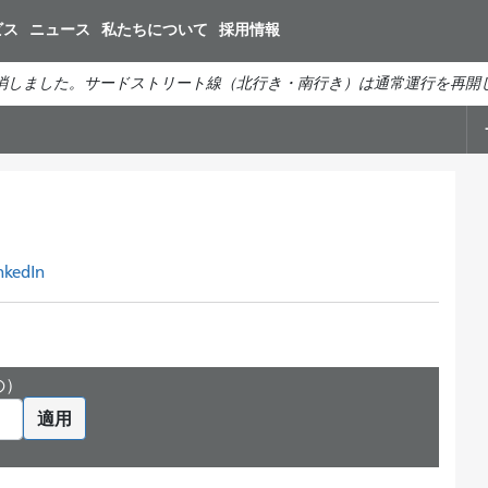
メ
ビス
ニュース
私たちについて
採用情報
イ
ン
消しました。サードストリート線（北行き・南行き）は通常運行を再開
コ
ン
テ
ン
ツ
に
移
nkedIn
動
の）
適用