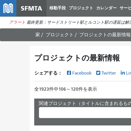
SFMTA
移動手段
プロジェクト
カレンダー
サー
アラート
最終更新：サードストリート駅とルコント駅の遅延は解
家
プロジェクト
プロジェクトの最新情報
プロジェクトの最新情報
シェアする：
Facebook
Twitter
Li
全1923件中106～120件を表示
関連プロジェクト（タイトルに含まれるも