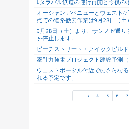
Lタラバル鉄道の運行再開と今後の
オーシャンアベニューとウェストゲ
点での道路撤去作業は9月28日（
9月28日（土）より、サンノゼ通
を停止します。
ビーチストリート・クイックビルド
牽引力発電プロジェクト建設予測（20
ウェストポータル付近でのさらなる
れる予定です。
ペ
«
«
「
‹
4
5
6
7
ー
最
前
ジ
初
に
ネ
ー
シ