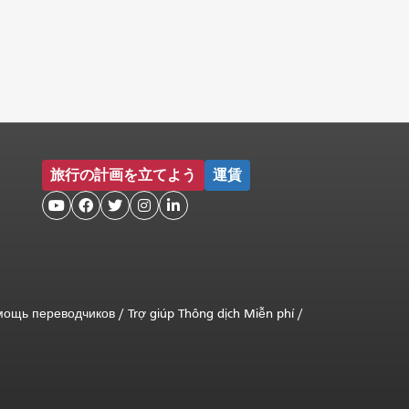
旅行の計画を立てよう
運賃





мощь переводчиков
/
Trợ giúp Thông dịch Miễn phí
/