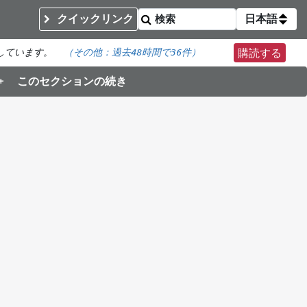
クイックリンク
日本語
しています。
（その他：
過去48時間で
36件）
購読する
このセクションの続き