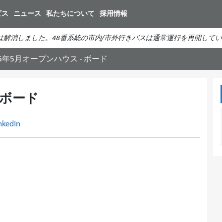
メ
ビス
ニュース
私たちについて
採用情報
イ
ン
は解消しました。48番系統の市内/市外行きバスは通常運行を再開して
コ
ン
16年5月オープンハウス - ボード
テ
ン
ツ
 ボード
に
移
nkedIn
動