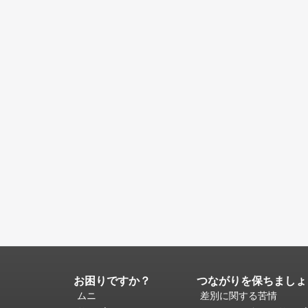
お困りですか？
つながりを保ちましょ
ペ
ー
ムニ
差別に関する苦情