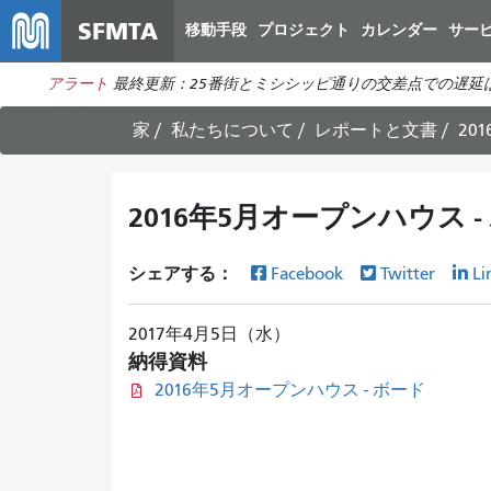
SFMTA
移動手段
プロジェクト
カレンダー
サー
アラート
最終更新：25番街とミシシッピ通りの交差点での遅延
家
私たちについて
レポートと文書
20
2016年5月オープンハウス -
シェアする：
Facebook
Twitter
Li
2017年4月5日（水）
納得資料
2016年5月オープンハウス - ボード