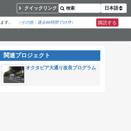
クイックリンク
日本語
います。
（その他：
過去48時間で
33件）
購読する
関連プロジェクト
オクタビア大通り改良プログラム