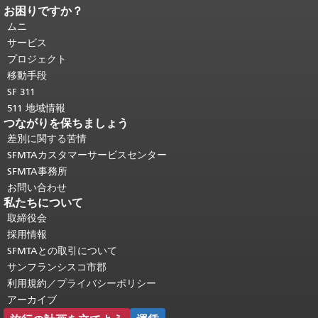
お困りですか？
ページコンテンツの終わり。
このペー
ジの残りの部分はすべてのページで繰
ムニ
り返されます。
メインコンテンツの先
サービス
頭に戻る
。
プロジェクト
移動手段
SF 311
511 地域情報
つながりを保ちましょう
差別に関する苦情
SFMTAカスタマーサービスセンター
SFMTA事務所
お問い合わせ
私たちについて
取締役会
採用情報
SFMTAとの取引について
サンフランシスコ市郡
利用規約／プライバシーポリシー
アーカイブ