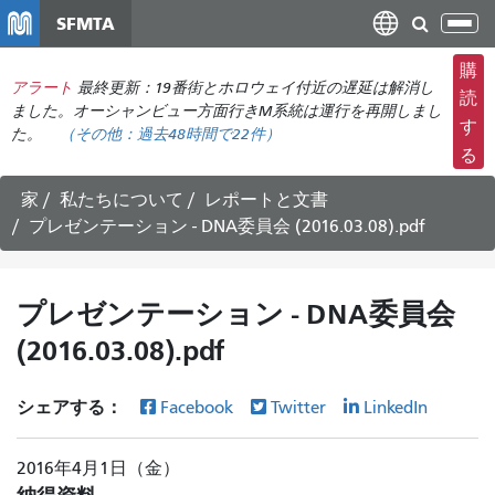
メ
SFMTA
ナ
イ
ビ
ン
購
ゲ
アラート
最終更新：19番街とホロウェイ付近の遅延は解消し
コ
読
ー
ました。オーシャンビュー方面行きM系統は運行を再開しまし
ン
す
た。
（その他：
過去48時間で
22件）
シ
テ
る
ョ
ン
ン
ツ
家
私たちについて
レポートと文書
の
に
プレゼンテーション - DNA委員会 (2016.03.08).pdf
切
移
り
動
替
プレゼンテーション - DNA委員会
え
(2016.03.08).pdf
シェアする：
Facebook
Twitter
LinkedIn
2016年4月1日（金）