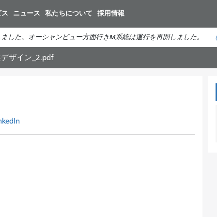
メ
ビス
ニュース
私たちについて
採用情報
イ
ン
しました。オーシャンビュー方面行きM系統は運行を再開しました。
コ
ン
デザイン_2.pdf
テ
ン
ツ
に
移
nkedIn
動