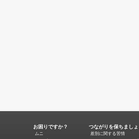
お困りですか？
つながりを保ちましょ
ペ
ー
ムニ
差別に関する苦情