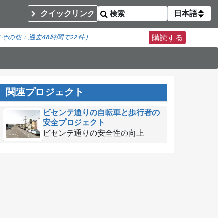
クイックリンク
日本語
（その他：
過去48時間で
22件）
購読する
関連プロジェクト
ビセンテ通りの自転車と歩行者の
安全プロジェクト
ビセンテ通りの安全性の向上