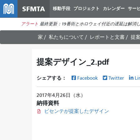
SFMTA
移動手段
プロジェクト
カレンダー
サー
アラート
最終更新：19番街とホロウェイ付近の遅延は解消
家
私たちについて
レポートと文書
提案
提案デザイン_2.pdf
シェアする：
Facebook
Twitter
Li
2017年4月26日（水）
納得資料
ビセンテが提案したデザイン