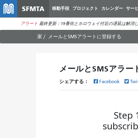
SFMTA
移動手段
プロジェクト
カレンダー
サー
アラート
最終更新：19番街とホロウェイ付近の遅延は解消
家
メールとSMSアラートに登録する
メールとSMSアラー
シェアする：
Facebook
Twi