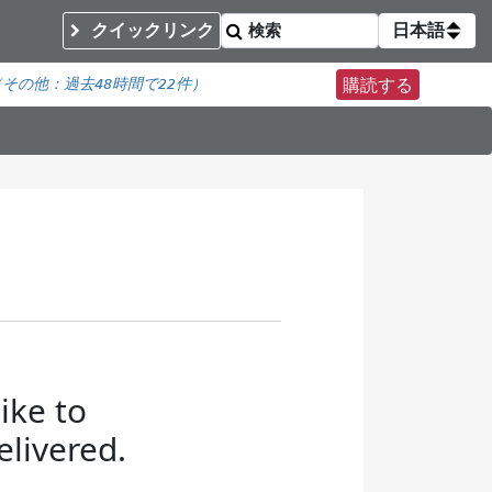
クイックリンク
日本語
（その他：
過去48時間で
22件）
購読する