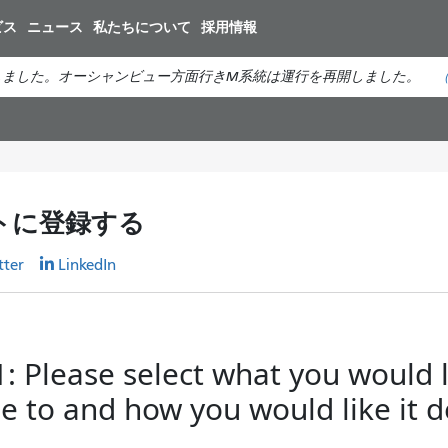
メ
ビス
ニュース
私たちについて
採用情報
イ
ン
しました。オーシャンビュー方面行きM系統は運行を再開しました。
コ
ン
テ
ン
ツ
に
トに登録する
移
動
tter
LinkedIn