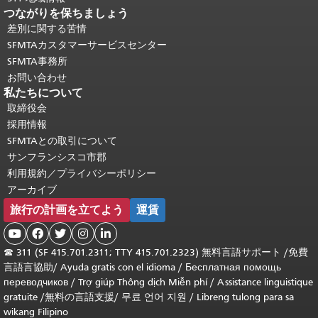
つながりを保ちましょう
差別に関する苦情
SFMTAカスタマーサービスセンター
SFMTA事務所
お問い合わせ
私たちについて
取締役会
採用情報
SFMTAとの取引について
サンフランシスコ市郡
利用規約／プライバシーポリシー
アーカイブ
旅行の計画を立てよう
運賃





☎
311 (SF 415.701.2311; TTY 415.701.2323) 無料言語サポート /
免費
言語言協助
/
Ayuda gratis con el idioma
/
Бесплатная помощь
переводчиков
/
Trợ giúp Thông dịch Miễn phí
/
Assistance linguistique
gratuite
/
無料の言語支援
/
무료 언어 지원
/
Libreng tulong para sa
wikang Filipino