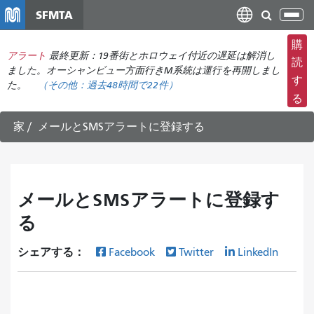
メ
SFMTA
ナ
イ
ビ
ン
購
ゲ
アラート
最終更新：19番街とホロウェイ付近の遅延は解消し
コ
読
ー
ました。オーシャンビュー方面行きM系統は運行を再開しまし
ン
す
た。
（その他：
過去48時間で
22件）
シ
テ
る
ョ
ン
ン
ツ
家
メールとSMSアラートに登録する
の
に
切
移
り
動
替
メールとSMSアラートに登録す
え
る
シェアする：
Facebook
Twitter
LinkedIn