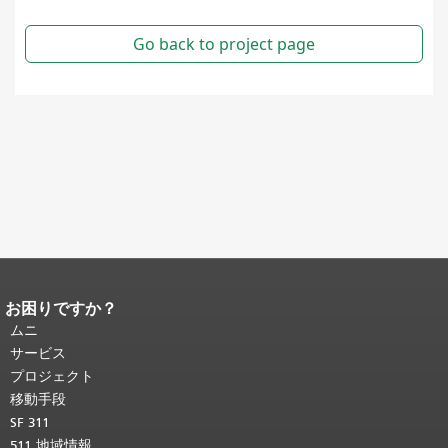
お困りですか？
ページコンテンツの終わり。
このペー
ジの残りの部分はすべてのページで繰
ムニ
り返されます。
メインコンテンツの先
サービス
頭に戻る
。
プロジェクト
移動手段
SF 311
511 地域情報