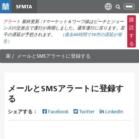
メ
SFMTA
ナ
イ
ビ
ン
購
アラート
最終更新：Fマーケット＆ワーフ線はビーチとジョー
ゲ
コ
読
ンズの交差点で運行が再開しました。通常運行に戻ります。若
ー
ン
干の遅延が予想されます。
（
過去48時間で
18件の遅延が発
す
シ
生）
テ
る
ョ
ン
ン
ツ
家
メールとSMSアラートに登録する
の
に
切
移
り
動
替
メールとSMSアラートに登録す
え
る
シェアする：
Facebook
Twitter
LinkedIn