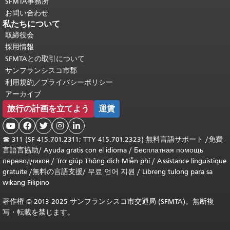
SFMTA事務所
お問い合わせ
私たちについて
取締役会
採用情報
SFMTAとの取引について
サンフランシスコ市郡
利用規約／プライバシーポリシー
アーカイブ
旅行の計画を立てよう
運賃





☎
311 (SF 415.701.2311; TTY 415.701.2323) 無料言語サポート /
免費
言語言協助
/
Ayuda gratis con el idioma
/
Бесплатная помощь
переводчиков
/
Trợ giúp Thông dịch Miễn phí
/
Assistance linguistique
gratuite
/
無料の言語支援
/
무료 언어 지원
/
Libreng tulong para sa
wikang Filipino
著作権 © 2013-2025 サンフランシスコ市交通局 (SFMTA)。無断複
写・転載を禁じます。