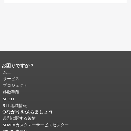
お困りですか？
ページコンテンツの終わり。
このペー
ジの残りの部分はすべてのページで繰
ムニ
り返されます。
メインコンテンツの先
サービス
頭に戻る
。
プロジェクト
移動手段
SF 311
511 地域情報
つながりを保ちましょう
差別に関する苦情
SFMTAカスタマーサービスセンター