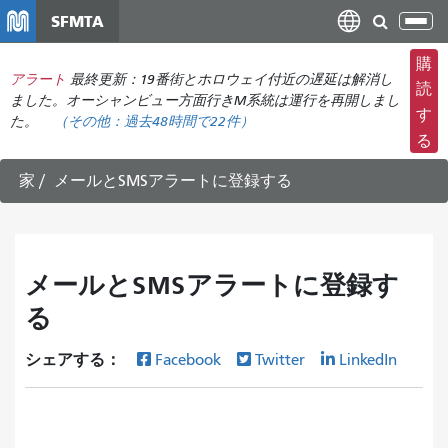
メ
SFMTA
ナ
イ
ビ
ン
購
ゲ
アラート
最終更新：19番街とホロウェイ付近の遅延は解消し
コ
読
ー
ました。オーシャンビュー方面行きM系統は運行を再開しまし
ン
す
た。
（その他：
過去48時間で
22件）
シ
テ
る
ョ
ン
ン
ツ
家
メールとSMSアラートに登録する
の
に
切
移
り
動
替
メールとSMSアラートに登録す
え
る
シェアする：
Facebook
Twitter
LinkedIn