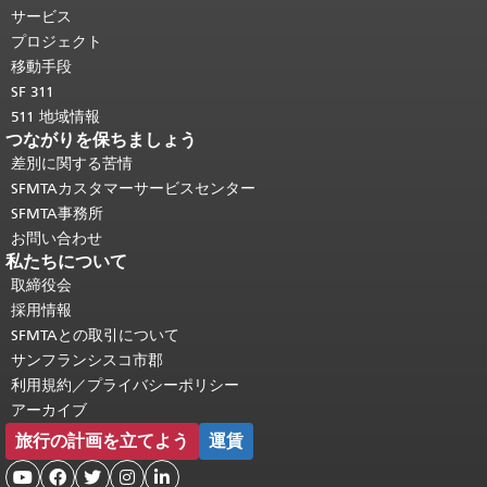
り返されます。
メインコンテンツの先
サービス
頭に戻る
。
プロジェクト
移動手段
SF 311
511 地域情報
つながりを保ちましょう
差別に関する苦情
SFMTAカスタマーサービスセンター
SFMTA事務所
お問い合わせ
私たちについて
取締役会
採用情報
SFMTAとの取引について
サンフランシスコ市郡
利用規約／プライバシーポリシー
アーカイブ
旅行の計画を立てよう
運賃




