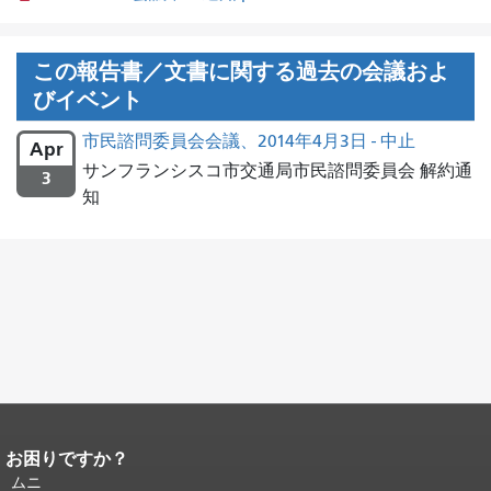
この報告書／文書に関する過去の会議およ
びイベント
市民諮問委員会会議、2014年4月3日 - 中止
Apr
サンフランシスコ市交通局市民諮問委員会 解約通
3
知
お困りですか？
ページコンテンツの終わり。
このペー
ジの残りの部分はすべてのページで繰
ムニ