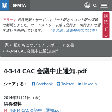
メ
SFMTA
ナ
イ
ビ
ン
購
ゲ
アラート
最終更新：サードストリート駅とルコント駅の遅延
コ
読
ー
は解消しました。サードストリート線（北行き・南行き）は通
ン
す
常運行を再開しています。
（その他：
過去48時間で
36件）
シ
テ
る
ョ
ン
ン
ツ
家
私たちについて
レポートと文書
の
に
4-3-14 CAC 会議中止通知.pdf
切
移
り
動
替
4-3-14 CAC 会議中止通知.pdf
え
シェアする：
Facebook
Twitter
LinkedIn
2014年3月21日（金）
納得資料
4-3-14 CAC 会議中止通知.pdf