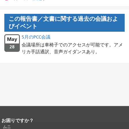
この報告書／文書に関する過去の会議およ
びイベント
5月のPCC会議
May
会議場所は車椅子でのアクセスが可能です。アメ
28
リカ手話通訳、音声ガイダンスあり。
お困りですか？
ページコンテンツの終わり。
このペー
ジの残りの部分はすべてのページで繰
ムニ