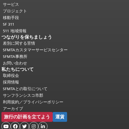
り返されます。
メインコンテンツの先
サービス
頭に戻る
。
プロジェクト
移動手段
SF 311
511 地域情報
つながりを保ちましょう
差別に関する苦情
SFMTAカスタマーサービスセンター
SFMTA事務所
お問い合わせ
私たちについて
取締役会
採用情報
SFMTAとの取引について
サンフランシスコ市郡
利用規約／プライバシーポリシー
アーカイブ
旅行の計画を立てよう
運賃




