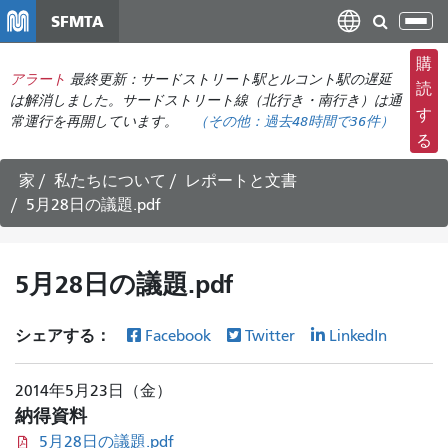
メ
SFMTA
ナ
イ
ビ
ン
購
ゲ
アラート
最終更新：サードストリート駅とルコント駅の遅延
コ
読
ー
は解消しました。サードストリート線（北行き・南行き）は通
ン
す
常運行を再開しています。
（その他：
過去48時間で
36件）
シ
テ
る
ョ
ン
ン
ツ
家
私たちについて
レポートと文書
の
に
5月28日の議題.pdf
切
移
り
動
替
5月28日の議題.pdf
え
シェアする：
Facebook
Twitter
LinkedIn
2014年5月23日（金）
納得資料
5月28日の議題.pdf