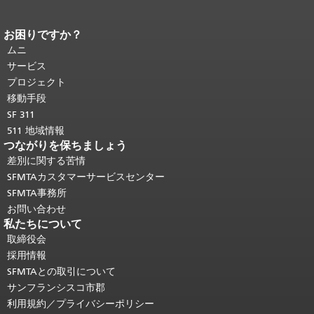
お困りですか？
ページコンテンツの終わり。
このペー
ジの残りの部分はすべてのページで繰
ムニ
り返されます。
メインコンテンツの先
サービス
頭に戻る
。
プロジェクト
移動手段
SF 311
511 地域情報
つながりを保ちましょう
差別に関する苦情
SFMTAカスタマーサービスセンター
SFMTA事務所
お問い合わせ
私たちについて
取締役会
採用情報
SFMTAとの取引について
サンフランシスコ市郡
利用規約／プライバシーポリシー