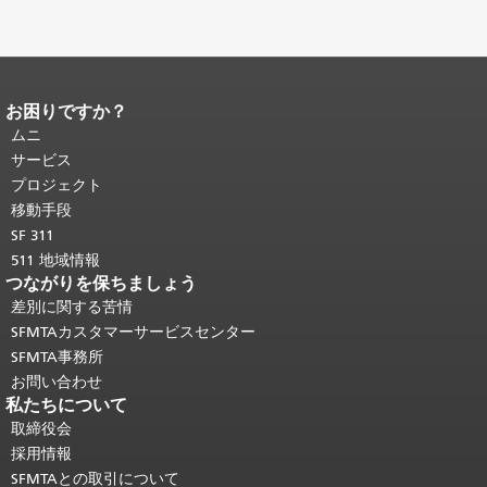
お困りですか？
ページコンテンツの終わり。
このペー
ジの残りの部分はすべてのページで繰
ムニ
り返されます。
メインコンテンツの先
サービス
頭に戻る
。
プロジェクト
移動手段
SF 311
511 地域情報
つながりを保ちましょう
差別に関する苦情
SFMTAカスタマーサービスセンター
SFMTA事務所
お問い合わせ
私たちについて
取締役会
採用情報
SFMTAとの取引について