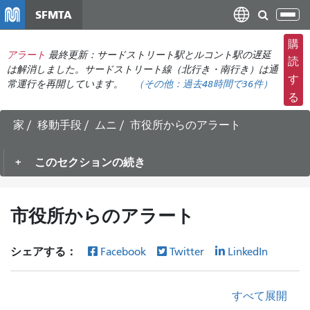
メ
SFMTA
ナ
イ
ビ
ン
購
ゲ
アラート
最終更新：サードストリート駅とルコント駅の遅延
コ
読
ー
は解消しました。サードストリート線（北行き・南行き）は通
ン
す
常運行を再開しています。
（その他：
過去48時間で
36件）
シ
テ
る
ョ
ン
ン
ツ
家
移動手段
ムニ
市役所からのアラート
の
に
切
移
このセクションの続き
り
動
替
え
市役所からのアラート
シェアする：
Facebook
Twitter
LinkedIn
すべて展開