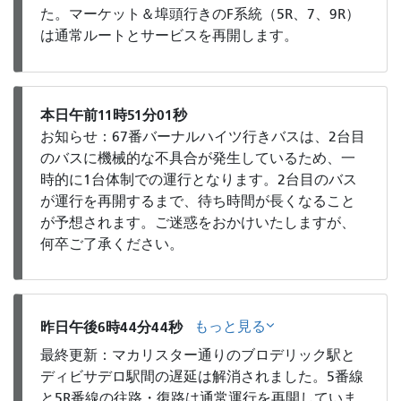
た。マーケット＆埠頭行きのF系統（5R、7、9R）
は通常ルートとサービスを再開します。
本日午前11時51分01秒
お知らせ：67番バーナルハイツ行きバスは、2台目
のバスに機械的な不具合が発生しているため、一
時的に1台体制での運行となります。2台目のバス
が運行を再開するまで、待ち時間が長くなること
が予想されます。ご迷惑をおかけいたしますが、
何卒ご了承ください。
もっと見る
昨日午後6時44分44秒
最終更新：マカリスター通りのブロデリック駅と
ディビサデロ駅間の遅延は解消されました。5番線
と5R番線の往路・復路は通常運行を再開していま