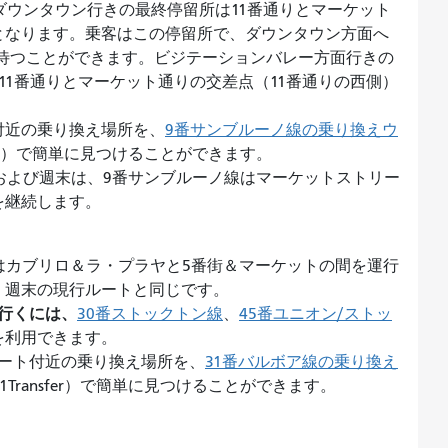
ダウンタウン行きの最終停留所は11番通りとマーケット
となります。乗客はこの停留所で、ダウンタウン方面へ
待つことができます。ビジテーションバレー方面行きの
11番通りとマーケット通りの交差点（11番通りの西側）
付近の乗り換え場所を、
9番サンブルーノ線の乗り換えウ
ansfer）で簡単に見つけることができます。
および週末は、9番サンブルーノ線はマーケットストリー
を継続します。
はカブリロ＆ラ・プラヤと5番街＆マーケットの間を運行
、週末の現行ルートと同じです。
行くには、
30番ストックトン線
、
45番ユニオン/ストッ
を利用できます。
ート付近の乗り換え場所を、
31番バルボア線の乗り換え
m/31Transfer）で簡単に見つけることができます。