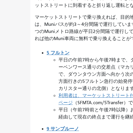
ットストリートに到着すると折り返し運転と
マーケットストリートで乗り換えれば、目的
は、Muniバスが約3～4分間隔で運行してい
つのMuniメトロ路線が平日2分間隔で運行し
れば他のMuni車両に無料で乗り換えること
5 フルトン
平日の午前7時から午後7時まで、
ーベンワース通りの交差点（マカ
で、ダウンタウン方面へ向かう次の
方面行きの5フルトン急行の始発
カリスター通りの北側）となりま
利用者は、マーケットストリート
ページ
（SFMTA.com/5Trans
平日（午前7時前と午後7時以降）
経由して現在の終点まで運行を継
9 サンブルーノ