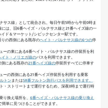
。
ナサス線」として統合され、毎日午前5時から午前0時ま
線には、旧6番ヘイズ・パルナサス線と21番ヘイズ線の一
ハイド＆マーケット/シビックセンター駅です。
通りの西側にある既存の
ヘイト・パルナサス線の6つの
停
ューの東にある6番ヘイト・パルナサス線の停留所を利
ヘイト・ノリエガ線の
バスを利用できます。
東側にある既存の
21番ヘイズ線の
停留所すべてに停車す
ューの西側にある21番ヘイズ停留所を利用する乗客
フルトン
または
5R番フルトン急行バスを利用できます。
ト・ストリートまで運行するため、深夜0時まで運行時
乗り換え場所を、
6番ヘイズ・パルナサス線の乗り換え
sfer）で簡単に見つけることができます。