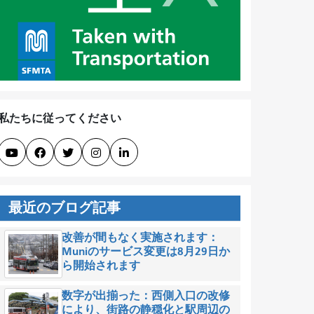
私たちに従ってください





最近のブログ記事
改善が間もなく実施されます：
Muniのサービス変更は8月29日か
ら開始されます
数字が出揃った：西側入口の改修
により、街路の静穏化と駅周辺の