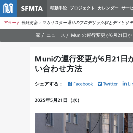
SFMTA
移動手段
プロジェクト
カレンダー
サー
アラート
最終更新：マカリスター通りのブロデリック駅とディビサデ
家
ニュース
Muniの運行変更が6月21
Muniの運行変更が6月2
い合わせ方法
シェアする：
Facebook
Twitter
Li
2025年5月21日（水）