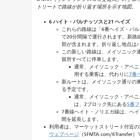
トリートで路線が折り返す場所を示す地図
6 ハイト・パルナッソスと21 ヘイズ
これらの路線は「6番ヘイズ・パル
で20分間隔で運行されます。新路
部が含まれます。折り返し地点は
この新しい路線は、メイソニック
留所すべてに停車します。
通常、メイソニック・アベニ
用する乗客は、代わりに
7番
新ルートは、メイソニック通りの
る予定です。
通常、メイソニック・アベニ
は、
2ブロック先にある
5番
7番線ヘイト・ノリエガ線は、ヘイ
間を延長します。
利用者は、マーケットストリート付近の
ウェブページ
（SFMTA.com/6Tran