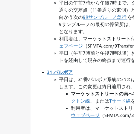
平日の午前7時から午後7時まで、
通りの交差点（11番通りの東側）
向かう次の
9Rサンブルーノ急行
を
9サンブルーノの最初の停留所は、
となります。
利用者は、マーケットストリート
ェブページ
（SFMTA.com/9Tr
平日（午前7時前と午後7時以降）
トを経由して現在の終点まで運行
31 バルボア
平日は、31番バルボア系統のバス
します。この変更は終日適用され
マーケットストリートの南へ
クトン線
、または
Tサード線
利用者は、マーケットストリ
ウェブページ
（SFMTA.co