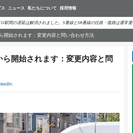
メ
ビス
ニュース
私たちについて
採用情報
イ
ン
ロ駅間の遅延は解消されました。5番線と5R番線の往路・復路は通常運
コ
ン
日から開始されます：変更内容と問い合わせ方法
テ
ン
ツ
1日から開始されます：変更内容と問
に
移
動
nkedIn