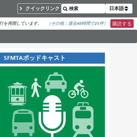
クイックリンク
日本語
行を再開しています。
（その他：
過去48時間で
25件）
購読する
SFMTAポッドキャスト