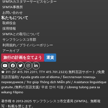
SFMTAカスタマーサービスセンター
SFMTA事務所
お問い合わせ
私たちについて
取締役会
採用情報
SFMTAとの取引について
サンフランシスコ市郡
利用規約／プライバシーポリシー
アーカイブ
旅行の計画を立てよう
運賃





☎
311 (SF 415.701.2311; TTY 415.701.2323) 無料言語サポート /
免費
言語言協助
/
Ayuda gratis con el idioma
/
Бесплатная помощь
переводчиков
/
Trợ giúp Thông dịch Miễn phí
/
Assistance linguistique
gratuite
/
無料の言語支援
/
무료 언어 지원
/
Libreng tulong para sa
wikang Filipino
著作権 © 2013-2025 サンフランシスコ市交通局 (SFMTA)。無断複
写・転載を禁じます。