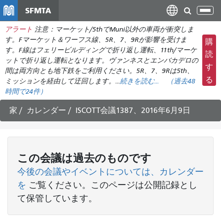
メ
SFMTA
ナ
イ
ビ
アラート
注意：マーケット/5thでMuni以外の車両が衝突しま
ン
ゲ
す。Fマーケット＆ワーフス線、5R、7、9Rが影響を受けま
購
コ
ー
す。F線はフェリービルディングで折り返し運転、11th/マーケ
ン
読
ットで折り返し運転となります。ヴァンネスとエンバカデロの
シ
テ
す
間は両方向とも地下鉄をご利用ください。5R、7、9Rは5th、
ョ
ン
る
ミッションを経由して迂回します。...
続きを読む...
（
過去48
ン
ツ
時間で
24件）
の
に
切
家
カレンダー
ISCOTT会議1387、2016年6月9日
移
り
動
替
え
この
会議
は過去のものです
今後の会議やイベントについては、カレンダー
を
ご覧ください
。このページは公開記録とし
て保管しています。