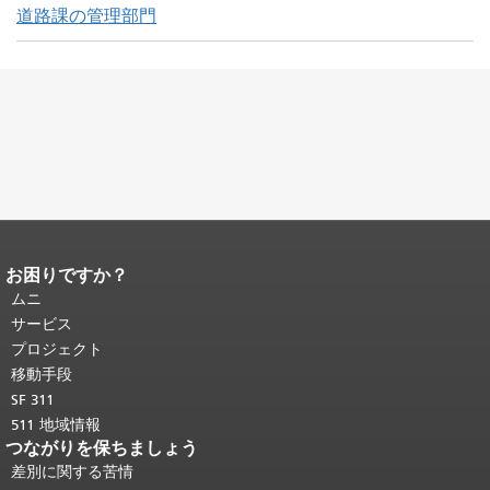
道路課の管理部門
お困りですか？
ページコンテンツの終わり。
このペー
ジの残りの部分はすべてのページで繰
ムニ
り返されます。
メインコンテンツの先
サービス
頭に戻る
。
プロジェクト
移動手段
SF 311
511 地域情報
つながりを保ちましょう
差別に関する苦情