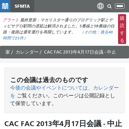
メ
SFMTA
ナ
イ
ビ
ン
購
アラート
最終更新：マカリスター通りのブロデリック駅とデ
ゲ
コ
読
ィビサデロ駅間の遅延は解消されました。5番線と5R番線の往
ー
ン
路・復路は通常運行を再開しています。
（その他：
過去48
す
シ
時間で
25件）
テ
る
ョ
ン
ン
ツ
家
カレンダー
CAC FAC 2013年4月17日会議 - 中止
の
に
切
移
り
動
替
この
会議
は過去のものです
え
今後の会議やイベントについては、カレンダー
を
ご覧ください
。このページは公開記録とし
て保管しています。
CAC FAC 2013年4月17日会議 - 中止