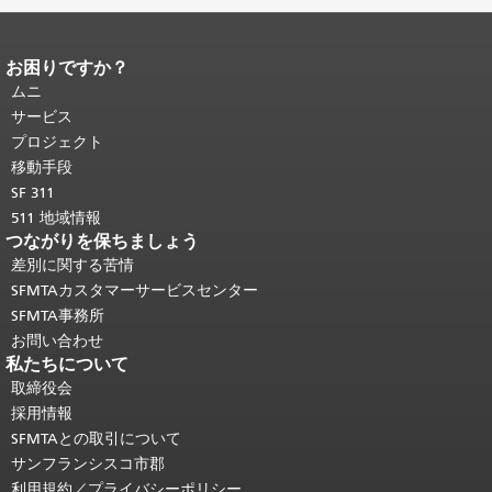
お困りですか？
ページコンテンツの終わり。
このペー
ジの残りの部分はすべてのページで繰
ムニ
り返されます。
メインコンテンツの先
サービス
頭に戻る
。
プロジェクト
移動手段
SF 311
511 地域情報
つながりを保ちましょう
差別に関する苦情
SFMTAカスタマーサービスセンター
SFMTA事務所
お問い合わせ
私たちについて
取締役会
採用情報
SFMTAとの取引について
サンフランシスコ市郡
利用規約／プライバシーポリシー