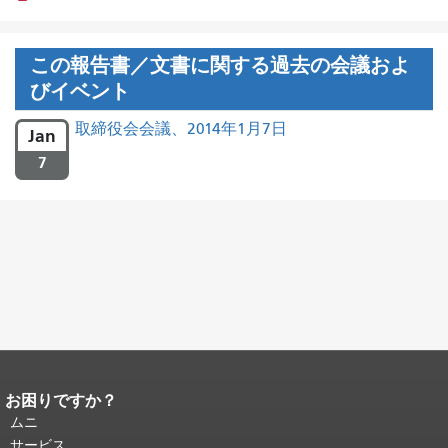
この報告書／文書に関する過去の会議およ
びイベント
取締役会会議、2014年1月7日
Jan
7
お困りですか？
ページコンテンツの終わり。
このペー
ジの残りの部分はすべてのページで繰
ムニ
り返されます。
メインコンテンツの先
サービス