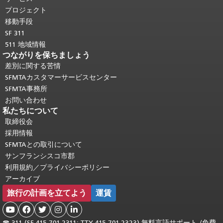
頭に戻る
。
プロジェクト
移動手段
SF 311
511 地域情報
つながりを保ちましょう
差別に関する苦情
SFMTAカスタマーサービスセンター
SFMTA事務所
お問い合わせ
私たちについて
取締役会
採用情報
SFMTAとの取引について
サンフランシスコ市郡
利用規約／プライバシーポリシー
アーカイブ
旅行の計画を立てよう
運賃





☎
311 (SF 415.701.2311; TTY 415.701.2323) 無料言語サポート /
免費