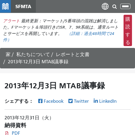
メ
SFMTA
ナ
イ
ビ
ン
購
アラート
最終更新：マーケット/5番埠頭の混雑は解消しまし
ゲ
コ
読
た。Fマーケット＆埠頭行きの5R、7、9R系統は、通常ルート
ー
ン
とサービスを再開しています。
（詳細：
過去48時間で
24
す
シ
件）
テ
る
ョ
ン
ン
ツ
家
私たちについて
レポートと文書
の
に
2013年12月3日 MTAB議事録
切
移
り
動
替
2013年12月3日 MTAB議事録
え
シェアする：
Facebook
Twitter
LinkedIn
2013年12月31日（火）
納得資料
PDF