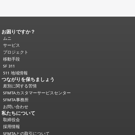
お困りですか？
ページコンテンツの終わり。
このペー
ジの残りの部分はすべてのページで繰
ムニ
り返されます。
メインコンテンツの先
サービス
頭に戻る
。
プロジェクト
移動手段
SF 311
511 地域情報
つながりを保ちましょう
差別に関する苦情
SFMTAカスタマーサービスセンター
SFMTA事務所
お問い合わせ
私たちについて
取締役会
採用情報
SFMTAとの取引について