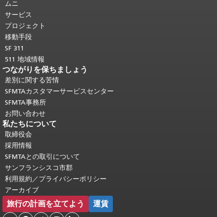
ジの残りの部分はすべてのページで繰
ムニ
り返されます。
メインコンテンツの先
サービス
頭に戻る
。
プロジェクト
移動手段
SF 311
511 地域情報
つながりを保ちましょう
差別に関する苦情
SFMTAカスタマーサービスセンター
SFMTA事務所
お問い合わせ
私たちについて
取締役会
採用情報
SFMTAとの取引について
サンフランシスコ市郡
利用規約／プライバシーポリシー
アーカイブ
旅行の計画を立てよう
運賃