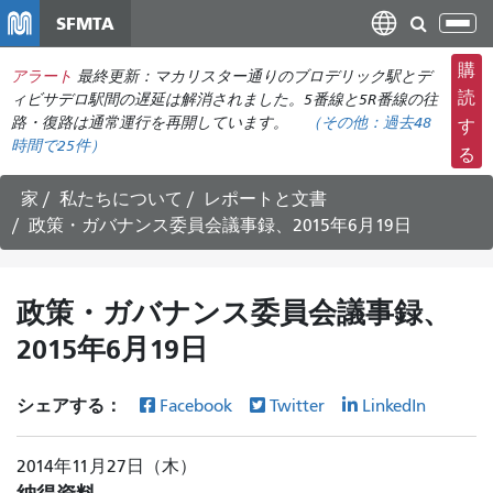
メ
SFMTA
ナ
イ
ビ
ン
購
アラート
最終更新：マカリスター通りのブロデリック駅とデ
ゲ
コ
読
ィビサデロ駅間の遅延は解消されました。5番線と5R番線の往
ー
ン
路・復路は通常運行を再開しています。
（その他：
過去48
す
シ
時間で
25件）
テ
る
ョ
ン
ン
ツ
家
私たちについて
レポートと文書
の
に
政策・ガバナンス委員会議事録、2015年6月19日
切
移
り
動
替
政策・ガバナンス委員会議事録、
え
2015年6月19日
シェアする：
Facebook
Twitter
LinkedIn
2014年11月27日（木）