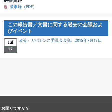
納得資料
議事録（PDF）
この報告書／文書に関する過去の会議およ
びイベント
政策・ガバナンス委員会会議、2015年7月17日
Jul
17
お困りですか？
ページコンテンツの終わり。
このペー