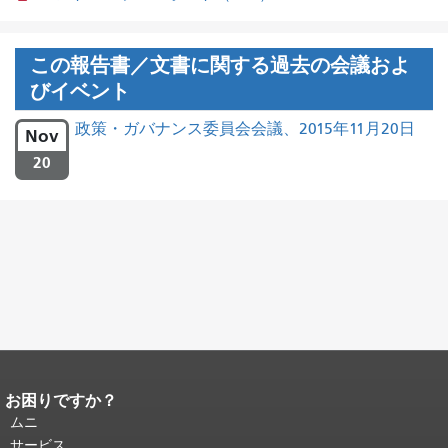
この報告書／文書に関する過去の会議およ
びイベント
政策・ガバナンス委員会会議、2015年11月20日
Nov
20
お困りですか？
ページコンテンツの終わり。
このペー
ジの残りの部分はすべてのページで繰
ムニ
り返されます。
メインコンテンツの先
サービス