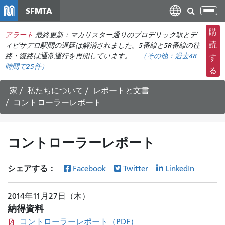
メ
SFMTA
ナ
イ
ビ
ン
購
アラート
最終更新：マカリスター通りのブロデリック駅とデ
ゲ
コ
読
ィビサデロ駅間の遅延は解消されました。5番線と5R番線の往
ー
ン
路・復路は通常運行を再開しています。
（その他：
過去48
す
シ
時間で
25件）
テ
る
ョ
ン
ン
ツ
家
私たちについて
レポートと文書
の
に
コントローラーレポート
切
移
り
動
替
コントローラーレポート
え
シェアする：
Facebook
Twitter
LinkedIn
2014年11月27日（木）
納得資料
コントローラーレポート（PDF）