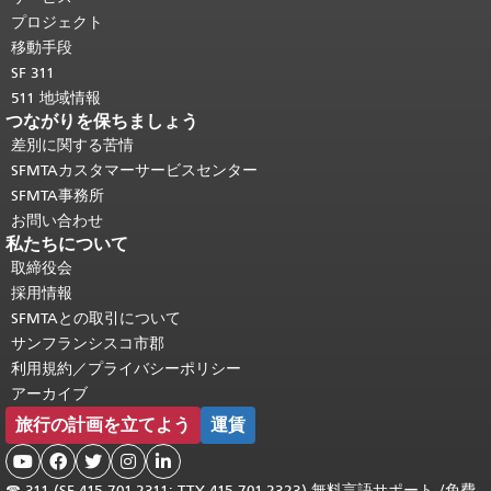
頭に戻る
。
プロジェクト
移動手段
SF 311
511 地域情報
つながりを保ちましょう
差別に関する苦情
SFMTAカスタマーサービスセンター
SFMTA事務所
お問い合わせ
私たちについて
取締役会
採用情報
SFMTAとの取引について
サンフランシスコ市郡
利用規約／プライバシーポリシー
アーカイブ
旅行の計画を立てよう
運賃





☎
311 (SF 415.701.2311; TTY 415.701.2323) 無料言語サポート /
免費