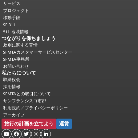
り返されます。
メインコンテンツの先
サービス
頭に戻る
。
プロジェクト
移動手段
SF 311
511 地域情報
つながりを保ちましょう
差別に関する苦情
SFMTAカスタマーサービスセンター
SFMTA事務所
お問い合わせ
私たちについて
取締役会
採用情報
SFMTAとの取引について
サンフランシスコ市郡
利用規約／プライバシーポリシー
アーカイブ
旅行の計画を立てよう
運賃




