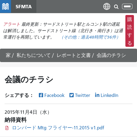
メ
SFMTA
ナ
イ
ビ
ン
購
ゲ
アラート
最終更新：サードストリート駅とルコント駅の遅延
コ
読
ー
は解消しました。サードストリート線（北行き・南行き）は通
ン
す
常運行を再開しています。
（その他：
過去48時間で
36件）
シ
テ
る
ョ
ン
ン
ツ
家
私たちについて
レポートと文書
会議のチラシ
の
に
切
移
り
動
会議のチラシ
替
え
シェアする：
Facebook
Twitter
LinkedIn
2015年11月4日（水）
納得資料
ロンバード Mtg フライヤー-11.2015 v1.pdf