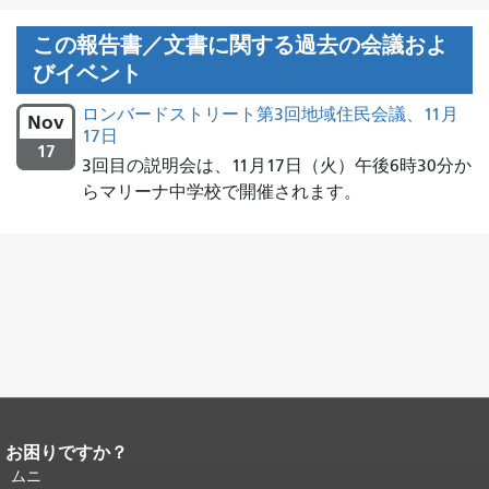
この報告書／文書に関する過去の会議およ
びイベント
ロンバードストリート第3回地域住民会議、11月
Nov
17日
17
3回目の説明会は、11月17日（火）午後6時30分か
らマリーナ中学校で開催されます。
お困りですか？
ページコンテンツの終わり。
このペー
ジの残りの部分はすべてのページで繰
ムニ