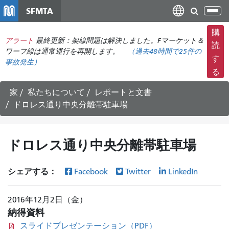
メ
SFMTA
ナ
イ
ビ
ン
購
ゲ
アラート
最終更新：架線問題は解決しました。Fマーケット＆
コ
読
ー
ワーフ線は通常運行を再開します。
（
過去48時間で
25件の
ン
す
事故発生）
シ
テ
る
ョ
ン
ン
ツ
家
私たちについて
レポートと文書
の
に
ドロレス通り中央分離帯駐車場
切
移
り
動
替
ドロレス通り中央分離帯駐車場
え
シェアする：
Facebook
Twitter
LinkedIn
2016年12月2日（金）
納得資料
スライドプレゼンテーション（PDF）