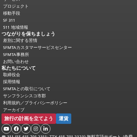
頭に戻る
。
プロジェクト
移動手段
SF 311
511 地域情報
つながりを保ちましょう
差別に関する苦情
SFMTAカスタマーサービスセンター
SFMTA事務所
お問い合わせ
私たちについて
取締役会
採用情報
SFMTAとの取引について
サンフランシスコ市郡
利用規約／プライバシーポリシー
アーカイブ
旅行の計画を立てよう
運賃





☎
311 (SF 415.701.2311; TTY 415.701.2323) 無料言語サポート /
免費