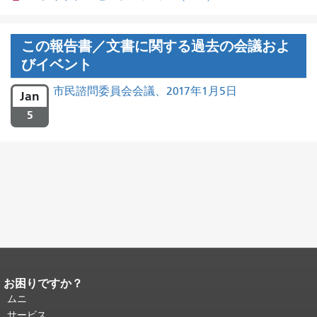
この報告書／文書に関する過去の会議およ
びイベント
市民諮問委員会会議、2017年1月5日
Jan
5
お困りですか？
ページコンテンツの終わり。
このペー
ジの残りの部分はすべてのページで繰
ムニ
り返されます。
メインコンテンツの先
サービス