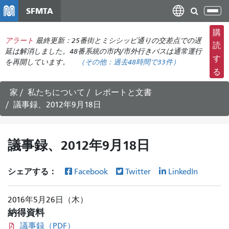
メ
SFMTA
ナ
イ
ビ
ン
購
ゲ
アラート
最終更新：25番街とミシシッピ通りの交差点での遅
コ
読
ー
延は解消しました。48番系統の市内/市外行きバスは通常運行
ン
す
を再開しています。
（その他：
過去48時間で
33件）
シ
テ
る
ョ
ン
ン
ツ
家
私たちについて
レポートと文書
の
に
議事録、2012年9月18日
切
移
り
動
替
議事録、2012年9月18日
え
シェアする：
Facebook
Twitter
LinkedIn
2016年5月26日（木）
納得資料
議事録（PDF）