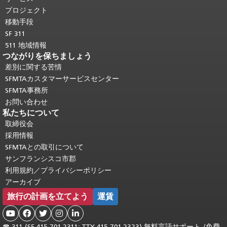
頭に戻る
。
プロジェクト
移動手段
SF 311
511 地域情報
つながりを保ちましょう
差別に関する苦情
SFMTAカスタマーサービスセンター
SFMTA事務所
お問い合わせ
私たちについて
取締役会
採用情報
SFMTAとの取引について
サンフランシスコ市郡
利用規約／プライバシーポリシー
アーカイブ
旅行の計画を立てよう
運賃





☎
311 (SF 415.701.2311; TTY 415.701.2323) 無料言語サポート /
免費