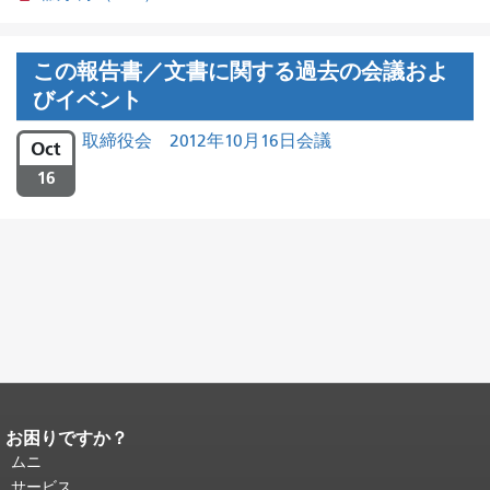
この報告書／文書に関する過去の会議およ
びイベント
取締役会 2012年10月16日会議
Oct
16
お困りですか？
ページコンテンツの終わり。
このペー
ジの残りの部分はすべてのページで繰
ムニ
り返されます。
メインコンテンツの先
サービス