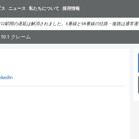
メ
ビス
ニュース
私たちについて
採用情報
イ
ン
ロ駅間の遅延は解消されました。5番線と5R番線の往路・復路は通常運
コ
ン
10.1 クレーム
テ
ン
ツ
に
移
nkedIn
動