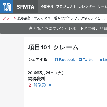
SFMTA
移動手段
プロジェクト
カレンダー
サー
アラート
最終更新：マカリスター通りのブロデリック駅とディビサデ
家
私たちについて
レポートと文書
項目
項目10.1 クレーム
シェアする：
Facebook
Twitter
Li
2016年5月24日（火）
納得資料
解像度PDF