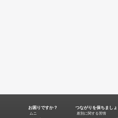
お困りですか？
つながりを保ちましょ
ペ
ー
ムニ
差別に関する苦情