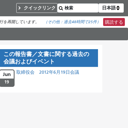
クイックリンク
日本語
行を再開しています。
（その他：
過去48時間で
25件）
購読する
この報告書／文書に関する過去の
会議およびイベント
取締役会 2012年6月19日会議
Jun
19