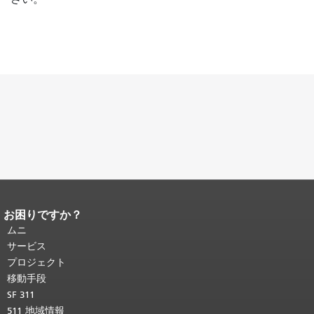
お困りですか？
ページコンテンツの終わり。
このペー
ジの残りの部分はすべてのページで繰
ムニ
り返されます。
メインコンテンツの先
サービス
頭に戻る
。
プロジェクト
移動手段
SF 311
511 地域情報