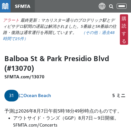
メ
SFMTA
ナ
イ
ビ
ン
購
アラート
最終更新：マカリスター通りのブロデリック駅とデ
ゲ
コ
読
ィビサデロ駅間の遅延は解消されました。5番線と5R番線の往
ー
ン
路・復路は通常運行を再開しています。
（その他：
過去48
す
シ
時間で
25件）
テ
る
ョ
ン
ン
ツ
Balboa St & Park Presidio Blvd
の
に
切
(#13070)
移
り
動
SFMTA.com/13070
替
え
に
Ocean Beach
5
ミニ
31
予測は2026年8月7日午前5時18分49秒時点のものです。
アウトサイド・ランズ（GGP）8月7日～9日開催。
SFMTA.com/Concerts