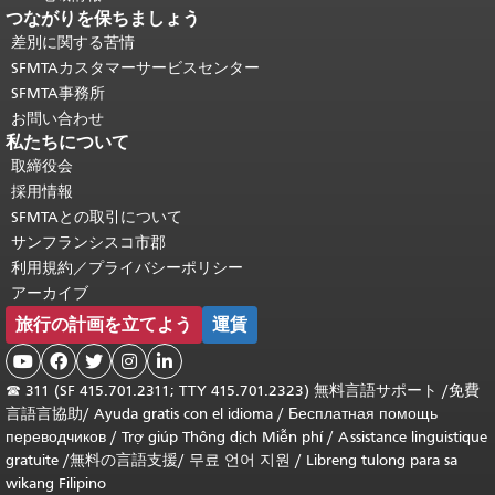
つながりを保ちましょう
差別に関する苦情
SFMTAカスタマーサービスセンター
SFMTA事務所
お問い合わせ
私たちについて
取締役会
採用情報
SFMTAとの取引について
サンフランシスコ市郡
利用規約／プライバシーポリシー
アーカイブ
旅行の計画を立てよう
運賃





☎
311 (SF 415.701.2311; TTY 415.701.2323) 無料言語サポート /
免費
言語言協助
/
Ayuda gratis con el idioma
/
Бесплатная помощь
переводчиков
/
Trợ giúp Thông dịch Miễn phí
/
Assistance linguistique
gratuite
/
無料の言語支援
/
무료 언어 지원
/
Libreng tulong para sa
wikang Filipino