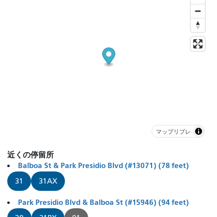
マップリブレ
近くの停留所
Balboa St & Park Presidio Blvd (#13071) (78 feet)
31
31AX
Park Presidio Blvd & Balboa St (#15946) (94 feet)