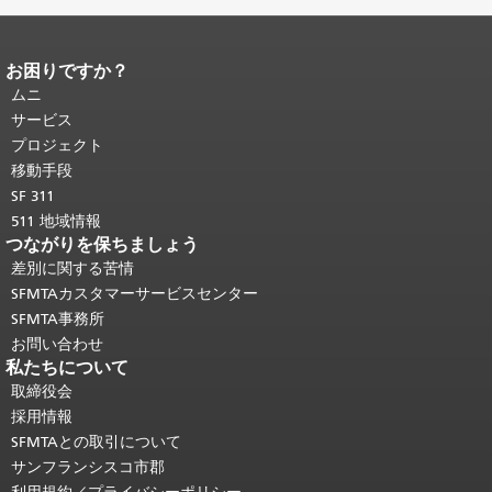
お困りですか？
ページコンテンツの終わり。
このペー
ジの残りの部分はすべてのページで繰
ムニ
り返されます。
メインコンテンツの先
サービス
頭に戻る
。
プロジェクト
移動手段
SF 311
511 地域情報
つながりを保ちましょう
差別に関する苦情
SFMTAカスタマーサービスセンター
SFMTA事務所
お問い合わせ
私たちについて
取締役会
採用情報
SFMTAとの取引について
サンフランシスコ市郡