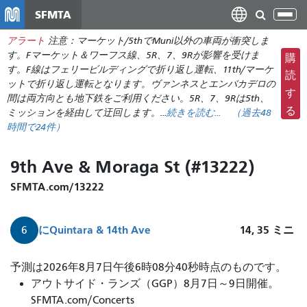
メ
SFMTA
ナ
イ
ビ
アラート
注意：マーケット/5thでMuni以外の車両が衝突しま
ン
ゲ
す。Fマーケット＆ワーフス線、5R、7、9Rが影響を受けま
購
コ
ー
す。F線はフェリービルディングで折り返し運転、11th/マーケ
ン
読
ットで折り返し運転となります。ヴァンネスとエンバカデロの
シ
テ
す
間は両方向とも地下鉄をご利用ください。5R、7、9Rは5th、
ョ
ン
る
ミッションを経由して迂回します。...
続きを読む...
（
過去48
ン
ツ
時間で
24件）
の
に
切
移
9th Ave & Moraga St (#13222)
り
動
SFMTA.com/13222
替
え
に
Quintara & 14th Ave
14, 35
ミニ
6
予測は2026年8月7日午後6時08分40秒時点のものです。
アウトサイド・ランズ（GGP）8月7日～9日開催。
SFMTA.com/Concerts