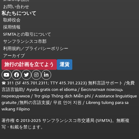
お問い合わせ
私たちについて
取締役会
採用情報
SFMTAとの取引について
サンフランシスコ市郡
利用規約／プライバシーポリシー
アーカイブ
旅行の計画を立てよう
運賃





☎
311 (SF 415.701.2311; TTY 415.701.2323) 無料言語サポート /
免費
言語言協助
/
Ayuda gratis con el idioma
/
Бесплатная помощь
переводчиков
/
Trợ giúp Thông dịch Miễn phí
/
Assistance linguistique
gratuite
/
無料の言語支援
/
무료 언어 지원
/
Libreng tulong para sa
wikang Filipino
著作権 © 2013-2025 サンフランシスコ市交通局 (SFMTA)。無断複
写・転載を禁じます。