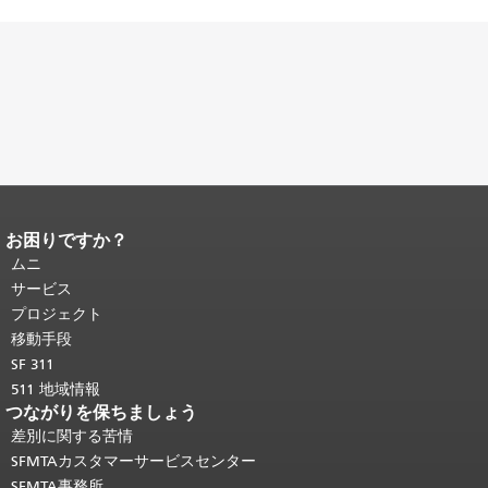
お困りですか？
ページコンテンツの終わり。
このペー
ジの残りの部分はすべてのページで繰
ムニ
り返されます。
メインコンテンツの先
サービス
頭に戻る
。
プロジェクト
移動手段
SF 311
511 地域情報
つながりを保ちましょう
差別に関する苦情
SFMTAカスタマーサービスセンター
SFMTA事務所