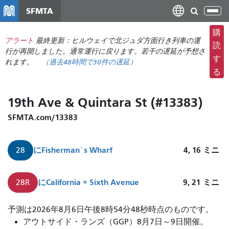
メ
SFMTA
ナ
イ
ビ
ン
購
ゲ
アラート
最終更新：ヒルウェイで北ジュダ方面行き列車の運
コ
読
ー
行が再開しました。通常運行に戻ります。若干の遅延が予想さ
ン
す
れます。
（
過去48時間で
30件の遅延）
シ
テ
る
ョ
ン
ン
ツ
19th Ave & Quintara St (#13383)
の
に
切
移
SFMTA.com/13383
り
動
替
に
Fisherman`s Wharf
4, 16
ミニ
28
え
に
California + Sixth Avenue
9, 21
ミニ
28R
19
予測は2026年8月6日午後8時54分48秒時点のものです。
番
アウトサイド・ランズ（GGP）8月7日～9日開催。