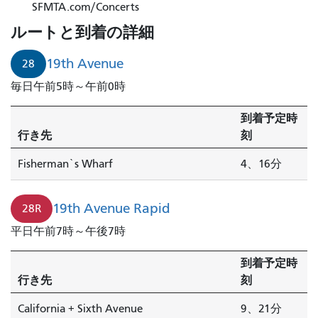
街
SFMTA.com/Concerts
28
ルートと到着の詳細
番
地
19th Avenue
28
は
毎日午前5時～午前0時
4
分
到着予定時
で
行き先
刻
到
着
Fisherman`s Wharf
4、16分
し
ま
19th Avenue Rapid
28R
す。
平日午前7時～午後7時
到着予定時
行き先
刻
California + Sixth Avenue
9、21分