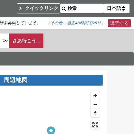
クイックリンク
日本語
行を再開しています。
（その他：
過去48時間で
25件）
購読する
さあ行こう...
周辺地図