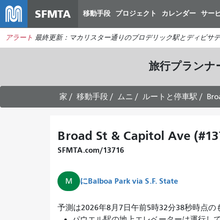
SFMTA
移動手段
プロジェクト
カレンダー
サー
アラート
最終更新：マカリスター通りのブロデリック駅とディビサデ
旅行プランナ
家
移動手段
ムニ
ルートと停車駅
Bro
Broad St & Capitol Ave (#13
SFMTA.com/13716
に
Balboa Park via S.F. State
M
予測は2026年8月7日午前5時32分38秒時点
パウエル駅の地上エレベーターは運行し