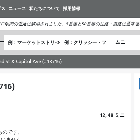
メ
ビス
ニュース
私たちについて
採用情報
イ
ン
ロ駅間の遅延は解消されました。5番線と5R番線の往路・復路は通常運
コ
ン
出
終
ー
テ
私
発
了
ン
が
地
地
ツ
ど
点
点
ad St & Capitol Ave (#13716)
に
の
移
よ
動
う
716)
に
旅
を
し
12, 48
ミニ
た
い
のものです。
か
ていません