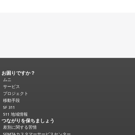
お困りですか？
ページコンテンツの終わり。
このペー
ジの残りの部分はすべてのページで繰
ムニ
り返されます。
メインコンテンツの先
サービス
頭に戻る
。
プロジェクト
移動手段
SF 311
511 地域情報
つながりを保ちましょう
差別に関する苦情
SFMTAカスタマーサービスセンター