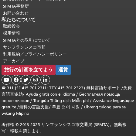
SFMTA事務所
お問い合わせ
私たちについて
取締役会
採用情報
SFMTAとの取引について
サンフランシスコ市郡
利用規約／プライバシーポリシー
アーカイブ
旅行の計画を立てよう
運賃





☎
311 (SF 415.701.2311; TTY 415.701.2323) 無料言語サポート /
免費
言語言協助
/
Ayuda gratis con el idioma
/
Бесплатная помощь
переводчиков
/
Trợ giúp Thông dịch Miễn phí
/
Assistance linguistique
gratuite
/
無料の言語支援
/
무료 언어 지원
/
Libreng tulong para sa
wikang Filipino
著作権 © 2013-2025 サンフランシスコ市交通局 (SFMTA)。無断複
写・転載を禁じます。