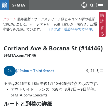
メ
SFMTA
ナ
イ
ビ
ン
購
ゲ
アラート
最終更新：サードストリート駅とルコント駅の遅延
コ
読
ー
は解消しました。サードストリート線（北行き・南行き）は通
ン
す
常運行を再開しています。
（その他：
過去48時間で
36件）
シ
テ
る
ョ
ン
ン
ツ
Cortland Ave & Bocana St (#14146)
の
に
切
移
SFMTA.com/14146
り
動
替
に
Palou + Third Street
9, 21
ミニ
24
え
予測は2026年8月8日午後1時40分25秒時点のものです。
アウトサイド・ランズ（GGP）8月7日～9日開催。
SFMTA.com/Concerts
ルートと到着の詳細