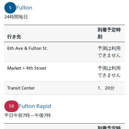
ン
Fulton
5
発
24時間毎日
ト
ラ
到着予定時
ン
行き先
刻
ジ
ッ
6th Ave & Fulton St.
予測は利用
ト
できません
セ
ン
Market + 4th Street
予測は利用
タ
できません
ー
Transit Center
1、20分
行
き
は
Fulton Rapid
5R
1
平日午前7時～午後7時
分
で
到着予定時