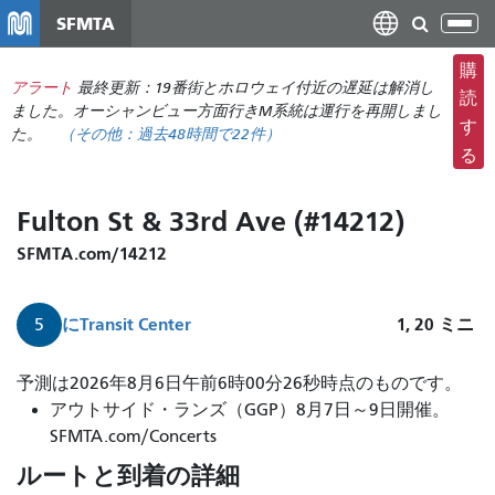
メ
SFMTA
ナ
イ
ビ
ン
購
ゲ
アラート
最終更新：19番街とホロウェイ付近の遅延は解消し
コ
読
ー
ました。オーシャンビュー方面行きM系統は運行を再開しまし
ン
す
た。
（その他：
過去48時間で
22件）
シ
テ
る
ョ
ン
ン
ツ
Fulton St & 33rd Ave (#14212)
の
に
切
移
SFMTA.com/14212
り
動
替
に
Transit Center
1, 20
ミニ
5
え
5
予測は2026年8月6日午前6時00分26秒時点のものです。
番
アウトサイド・ランズ（GGP）8月7日～9日開催。
フ
SFMTA.com/Concerts
ル
ルートと到着の詳細
ト