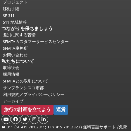
頭に戻る
。
プロジェクト
移動手段
SF 311
511 地域情報
つながりを保ちましょう
差別に関する苦情
SFMTAカスタマーサービスセンター
SFMTA事務所
お問い合わせ
私たちについて
取締役会
採用情報
SFMTAとの取引について
サンフランシスコ市郡
利用規約／プライバシーポリシー
アーカイブ
旅行の計画を立てよう
運賃





☎
311 (SF 415.701.2311; TTY 415.701.2323) 無料言語サポート /
免費