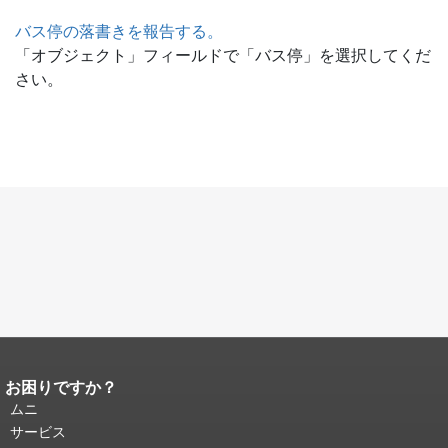
バス停の落書きを報告する。
「オブジェクト」フィールドで「バス停」を選択してくだ
さい。
お困りですか？
ページコンテンツの終わり。
このペー
ジの残りの部分はすべてのページで繰
ムニ
り返されます。
メインコンテンツの先
サービス